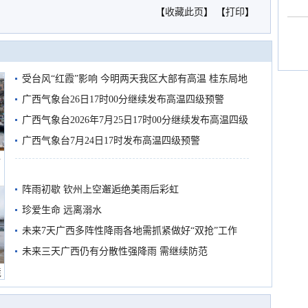
【
收藏此页
】 【
打印
】
受台风“红霞”影响 今明两天我区大部有高温 桂东局地
有较强降雨
广西气象台26日17时00分继续发布高温四级预警
广西气象台2026年7月25日17时00分继续发布高温四级
预警
广西气象台7月24日17时发布高温四级预警
船
阵雨初歇 钦州上空邂逅绝美雨后彩虹
珍爱生命 远离溺水
未来7天广西多阵性降雨各地需抓紧做好“双抢”工作
未来三天广西仍有分散性强降雨 需继续防范
境