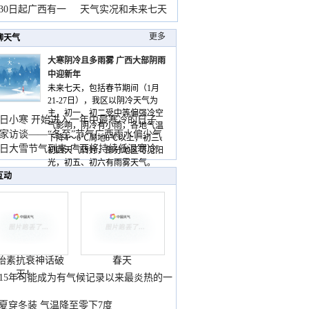
月30日起广西有一
天气实况和未来七天
更多
聊天气
大寒阴冷且多雨雾 广西大部阴雨
中迎新年
未来七天，包括春节期间（1月
21-27日），我区以阴冷天气为
主，初一、初二受中等偏强冷空
日小寒 开始进入一年中最寒冷的日子
气影响，阴冷有小雨，各地气温
家访谈——“冬至”节气广西雨水偏少气
下降4～6℃局地8℃以上，初三、
低
日大雪节气到来 广西将持续低温寒冷
初四天气转好，部分地区可见阳
气
光，初五、初六有雨雾天气。
互动
胎素抗衰神话破
春天
灭！
015年可能成为有气候记录以来最炎热的一
夏穿冬装 气温降至零下7度