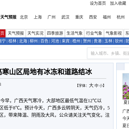
设为首页
加入收藏
天气预报
北京
上海
广州
武汉
重庆
西安
福州
杭州
首页
天气预报
天气实况
四季旅游
生活气象
行业气象
气象影视
南宁
|
桂林
|
北海
|
柳州
|
百色
|
河池
|
来宾
|
梧州
|
贺州
|
贵港
|
玉林
|
钦州
|
高寒山区局地有冰冻和道路结冰
站
大
中
【字体：
小
】
到今早，广西天气寒冷，大部地区最低气温在12℃以
夏
区低于8℃。预计今天，广西多云转阴天，天气仍冷，5
广西
区，带来降温、阴雨及大风，公众请关注天气变化，注
份
今
现
夏