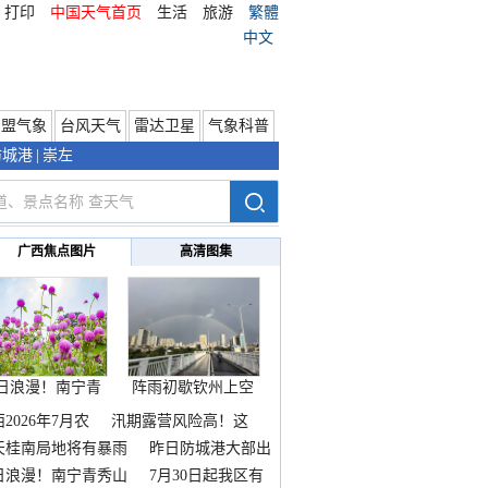
打印
中国天气首页
生活
旅游
繁體
中文
东盟气象
台风天气
雷达卫星
气象科普
防城港
|
崇左
广西焦点图片
高清图集
日浪漫！南宁青
阵雨初歇钦州上空
秀山
邂逅
2026年7月农
汛期露营风险高！这
天桂南局地将有暴雨
昨日防城港大部出
暴
日浪漫！南宁青秀山
7月30日起我区有