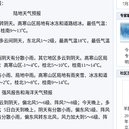
报：
持
7
天
陆地天气预报
专家
转阴天。高寒山区局地有冰冻和道路结冰。最低气温：
桂南9～13℃。
多云间阴天，东北风1～2级，最高气温18℃，最低气温
今
专
西阴天有分散小雨，其它地区多云到阴天。高寒山区局
温
明
寒山区-1～4℃，桂北5～10℃，桂南11～14℃。
天
社区
有小雨、局地中雨。高寒山区局地有雨夹雪、冰冻和道
2℃，桂北3～8℃，桂南9～14℃。
强风报告和海洋天气预报
云到阴天，偏北风5～6级、阵风7～8级；今天晚上，多
羊
级；5日白天到晚上，阴天有分散小雨，偏东风5级、阵风
2
有分散小雨，偏东风转东北风，风力加大到5～6级、阵
年
立