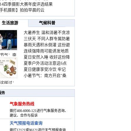
014四季摄影大赛年度评选结果
手机摄影】拍拍早晨的云
生活旅游
气候科普
大暑养生 温和消暑不贪凉
三伏天 不同人群专属防暑
暴雨天遇积水倒灌 这份避
要点请收好
连续强降雨可能诱发地质
险提示请收好
节气：南
夏日安然入睡 收好这份降
灾害 这些前兆要知道
夏季户外活动注意这6点
温小贴士
夏日健康享受冷饮 牢记
防暑健身两不误
小暑节气：南方开启“桑
“两注意一控制”
拿”模式 北方陆续进入雨
这样过：
季
服务
气象服务热线
拨打400-6000-121进行气象服务咨询、
建议、合作与投诉
天气预报电话查询
拨打12121或96121进行天气预报查询