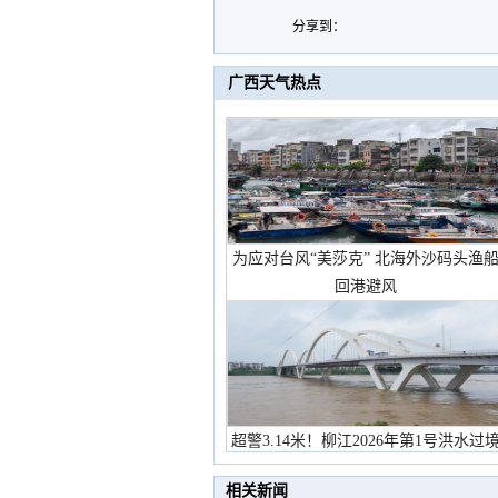
分享到：
广西天气热点
为应对台风“美莎克” 北海外沙码头渔
回港避风
超警3.14米！柳江2026年第1号洪水过
市民在堤岸见证汛况
相关新闻