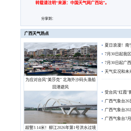
转载请注明“来源：中国天气网广西站”。
分享到：
广西天气热点
夏日浪漫！南
7月30日起
7月30日起
天气实况和未
为应对台风“美莎克” 北海外沙码头渔船
回港避风
受台风“红霞”
有较强降雨
广西气象台26
广西气象台20
预警
广西气象台7月
超警3.14米！柳江2026年第1号洪水过境