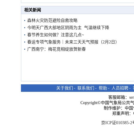
市民在堤岸见证汛况
相关新闻
森林火灾防范避险自救攻略
今明天广西大部地区阴雨为主 气温继续下降
春节养生如何做？注意这几点~
春运专项气象服务｜未来三天天气预报（2月2日）
广西南宁：梅花竞相绽放贺新春
关于我们
-
联系我们
-
帮助
-
人员招聘
-
客服邮箱：
se
Copyright©中国气象局公共气象服
制作维护：中国
郑重声明：
京ICP证010385-2