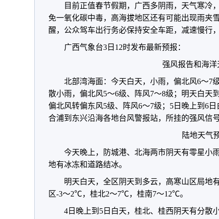
目前正值春节假期，广西多阴雨，天气寒冷
免一氧化碳中毒，高海拔地区还有可能出现雨夹
醒，公众驾车出行务必保持安全车距，减速慢行
广西气象台3日12时发布最新预报：
强风报告和海洋
北部湾海面：今天白天，小雨，偏北风6～7
散小雨，偏北风5～6级、阵风7～8级；明天白天
偏北风转偏东风5级、阵风6～7级；5日晚上到6
合浦到东兴沿海各地台风警报站，所挂的强风信
陆地天气
今天晚上，防城港、北海两市阴天有零星小
地有冰冻和道路结冰。
明天白天，全区阴天到多云，高寒山区局地
区-3～2℃，桂北2～7℃，桂南7～12℃。
4日晚上到5日白天，桂北、桂西阴天有分散