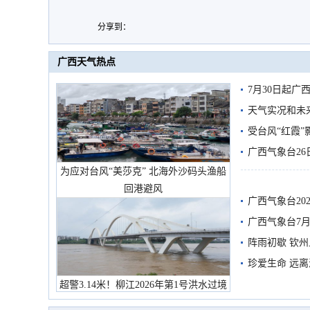
分享到：
广西天气热点
7月30日起
天气实况和未
受台风“红霞”
有较强降雨
广西气象台26
为应对台风“美莎克” 北海外沙码头渔船
回港避风
广西气象台20
预警
广西气象台7月
阵雨初歇 钦
珍爱生命 远
超警3.14米！柳江2026年第1号洪水过境
市民在堤岸见证汛况