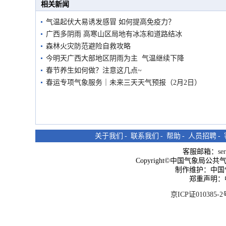
相关新闻
气温起伏大易诱发感冒 如何提高免疫力？
广西多阴雨 高寒山区局地有冰冻和道路结冰
森林火灾防范避险自救攻略
今明天广西大部地区阴雨为主 气温继续下降
春节养生如何做？注意这几点~
春运专项气象服务｜未来三天天气预报（2月2日）
关于我们
-
联系我们
-
帮助
-
人员招聘
-
客服邮箱：
se
Copyright©中国气象局公共气象服
制作维护：中国
郑重声明：
京ICP证010385-2