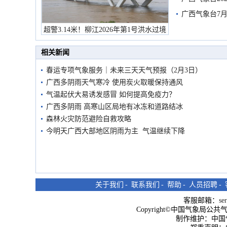
预警
广西气象台7月
超警3.14米！柳江2026年第1号洪水过境
市民在堤岸见证汛况
相关新闻
春运专项气象服务｜未来三天天气预报（2月3日）
广西多阴雨天气寒冷 使用炭火取暖保持通风
气温起伏大易诱发感冒 如何提高免疫力？
广西多阴雨 高寒山区局地有冰冻和道路结冰
森林火灾防范避险自救攻略
今明天广西大部地区阴雨为主 气温继续下降
关于我们
-
联系我们
-
帮助
-
人员招聘
-
客服邮箱：
se
Copyright©中国气象局公共气象服
制作维护：中国