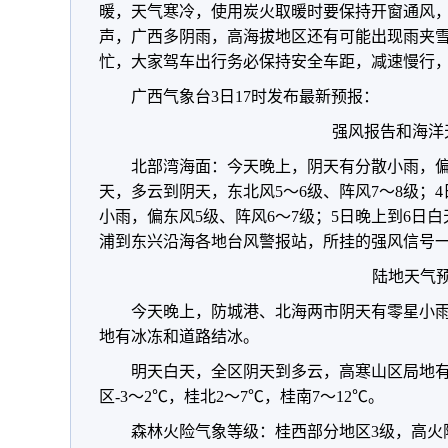
暖，
天气寒冷，使用炭火取暖时要保持开窗通风
声，广西多阴雨，高海拔地区还有可能出现雨夹
忙，大家驾车出行务必保持安全车距，减速慢行
广西气象台3日17时发布最新预报：
强风报告和海洋
北部湾海面：今天晚上，阴天有分散小雨，偏
天，多云到阴天，东北风5～6级、阵风7～8级；
小雨，偏东风5级、阵风6～7级；5日晚上到6日
浦到东兴沿海各地台风警报站，所挂的强风信号
陆地天气
今天晚上，防城港、北海两市阴天有零星小
地有冰冻和道路结冰。
明天白天，全区阴天到多云，高寒山区局地
区-3～2℃，桂北2～7℃，桂南7～12℃。
森林火险气象等级：桂西部分地区3级，高火