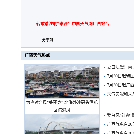
转载请注明“来源：中国天气网广西站”。
分享到：
广西天气热点
夏日浪漫！南
7月30日起
7月30日起
天气实况和未
为应对台风“美莎克” 北海外沙码头渔船
回港避风
受台风“红霞”
有较强降雨
广西气象台26
广西气象台20