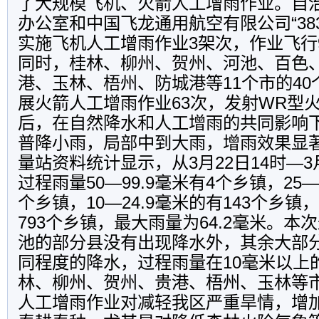
了大规模飞机、火箭人工增雨作业。自
办公室和中国飞龙通用航空有限公司“38
实施飞机人工增雨作业3架次，作业飞行
同时，桂林、柳州、贺州、河池、百色
港、玉林、梧州、防城港等11个市的4
展火箭人工增雨作业63次，发射WR型火
后，在自然降水和人工增雨的共同影响
普降小雨，局部中到大雨，增雨效果显
量站资料统计显示，从3月22日14时—3
过程雨量50—99.9毫米有4个乡镇，25—
个乡镇，10—24.9毫米的有143个乡镇，
793个乡镇，最大雨量为64.2毫米。本
池的部分县没有出现降水外，其余大部
同程度的降水，过程雨量在10毫米以上
林、柳州、贺州、贵港、梧州、玉林等
人工增雨作业对减轻我区严重旱情，增