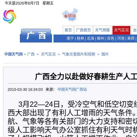
今天是
2026年8月7日
星期五
首页
广西首页
天气预报
天气实况
台
南宁
|
桂林
|
北海
|
柳州
|
百色
|
河池
|
来宾
|
中国天气网
>
广西
>
天气实况
>
气象灾害图片和视频
>
图片
广西全力以赴做好春耕生产人
2010-03-30 16:34:03 来源：
中国天气网广西站
3月22—24日，受冷空气和低空切变
西大部出现了有利人工增雨的天气条件
航、气象等各有关部门的大力支持和密
级人工影响天气办公室抓住有利天气时