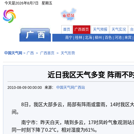
今天是
2026年8月7日
星期五
首页
广西首页
天气预报
天气实况
台
南宁
|
桂林
|
北海
|
柳州
|
百色
|
河池
|
来宾
|
中国天气网
>
广西
>
广西首页
>
天气形势
近日我区天气多变 阵雨不
2010-08-09 00:00:00 来源：
中国天气网广西站
8日，我区大部多云，局部有阵雨或雷雨，14时我区大部
间。
南宁市：昨天白天，晴到多云，17时凤岭气象观测站录
同一时刻下降了0.2℃，相对湿度为61%。