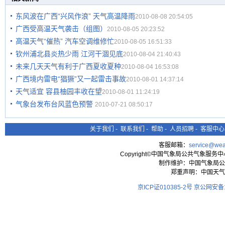
东风波在广西“兴风作浪” 天气高温降雨
2010-08-08 20:54:05
广西受高温天气袭击（组图）
2010-08-05 20:23:52
高温天气“催热” 汽车空调维修忙
2010-08-05 16:51:33
钦州浦北县炎热少雨 江河干涸见底
2010-08-04 21:40:43
未来几天天气有利于广西夏收夏种
2010-08-04 16:53:08
广西境内雷电“猖獗”又一起雷击事故
2010-08-01 14:37:14
天气适宜 容县柚园丰收在望
2010-08-01 11:24:19
气象台发布台风蓝色预警
2010-07-21 08:50:17
关于我们
-
联系我们
-
帮助
-
人员招聘
-
客服中心
客服邮箱：
service@wea
Copyright©中国气象局公共气象服务中心 All
制作维护：中国气象局公
郑重声明：中国天气
京ICP证010385-2号
京公网安备11