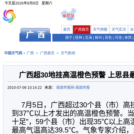
今天是
2026年8月8日
星期六
首页
广西首页
天气预报
天气实况
台
南宁
|
桂林
|
北海
|
柳州
|
百色
|
河池
|
来宾
|
中国天气网
>
广西
>
广西首页
>
天气新闻
广西超30地挂高温橙色预警 上思县最
2010-07-06 10:14:22 来源：
南国早报网-南国早报
7月5日，广西超过30个县（市）
到37℃以上才发出的高温橙色预警。当
十足”，59个县（市）出现35℃以上
最高气温高达39.5℃。气象专家介绍