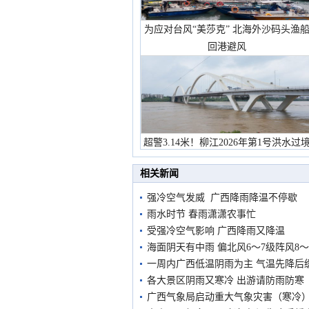
为应对台风“美莎克” 北海外沙码头渔
回港避风
超警3.14米！柳江2026年第1号洪水过
市民在堤岸见证汛况
相关新闻
强冷空气发威 广西降雨降温不停歇
雨水时节 春雨潇潇农事忙
受强冷空气影响 广西降雨又降温
海面阴天有中雨 偏北风6～7级阵风8～
一周内广西低温阴雨为主 气温先降后
各大景区阴雨又寒冷 出游请防雨防寒
广西气象局启动重大气象灾害（寒冷