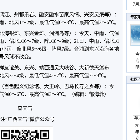
秀
7
漓江、州都乐岩、融安融水苗家风情、兴安灵渠等）：
专家
，北风1～2级，最低气温0～3℃，最高气温3～6℃。
北海银滩、东兴金滩、涠洲岛等）：今天，中雨，气温
雨，偏北风6～7级，阵风8～9级；21日，中雨，偏北风
天有小雨，偏北风5～6级，阵风7级。合浦到东兴沿海各地
今
号风球不改变。
专
祥友谊关、东兴、靖西通灵大峡谷、大新德天瀑布
温
明
天
风3～4级，最低气温4～7℃，最高气温7～9℃。
社区
（百色起义纪念馆、大王岭、巴马长寿之乡等）：今
气温0～6℃，最高气温3～9℃。（编辑：郁海蓉）
查天气
羊
注“广西天气”微信公众号
2
年
立