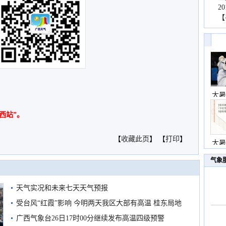
2
【
大暑
西站”。
【
收藏此页
】 【
打印
】
大暑
气象
天气实况和未来七天天气预报
受台风“红霞”影响 今明两天我区大部有高温 桂东局地
有较强降雨
广西气象台26日17时00分继续发布高温四级预警