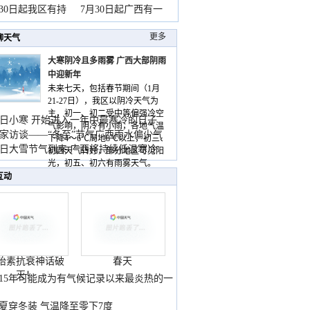
山
月30日起我区有持
7月30日起广西有一
更多
聊天气
大寒阴冷且多雨雾 广西大部阴雨
中迎新年
未来七天，包括春节期间（1月
21-27日），我区以阴冷天气为
主，初一、初二受中等偏强冷空
日小寒 开始进入一年中最寒冷的日子
气影响，阴冷有小雨，各地气温
家访谈——“冬至”节气广西雨水偏少气
下降4～6℃局地8℃以上，初三、
低
日大雪节气到来 广西将持续低温寒冷
初四天气转好，部分地区可见阳
气
光，初五、初六有雨雾天气。
互动
胎素抗衰神话破
春天
灭！
015年可能成为有气候记录以来最炎热的一
夏穿冬装 气温降至零下7度