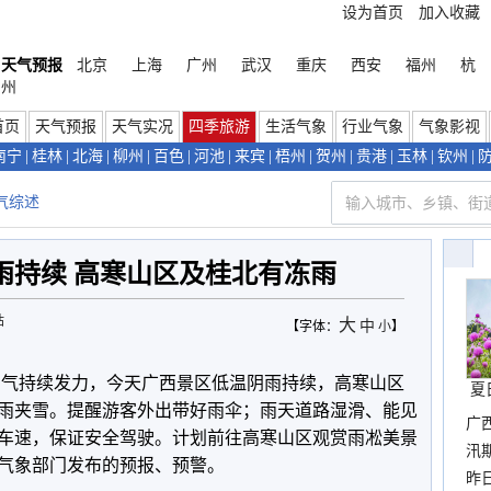
设为首页
加入收藏
天气预报
北京
上海
广州
武汉
重庆
西安
福州
杭
州
首页
天气预报
天气实况
四季旅游
生活气象
行业气象
气象影视
南宁
|
桂林
|
北海
|
柳州
|
百色
|
河池
|
来宾
|
梧州
|
贺州
|
贵港
|
玉林
|
钦州
|
气综述
雨持续 高寒山区及桂北有冻雨
站
大
中
【字体：
小
】
空气持续发力，今天广西景区低温阴雨持续，高寒山区
夏
雨夹雪。提醒游客外出带好雨伞；雨天道路湿滑、能见
广
车速，保证安全驾驶。计划前往高寒山区观赏雨凇美景
汛
气象部门发布的预报、预警。
暴
昨