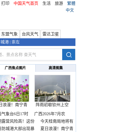
打印
中国天气首页
生活
旅游
繁體
中文
东盟气象
台风天气
雷达卫星
防城港
|
崇左
广西焦点图片
高清图集
日浪漫！南宁青
阵雨初歇钦州上空
秀山
邂逅
西气象台6日17时
广西2026年7月农
期露营风险高！这份
今天桂南局地将有
雨
日防城港大部出现暴
夏日浪漫！南宁青