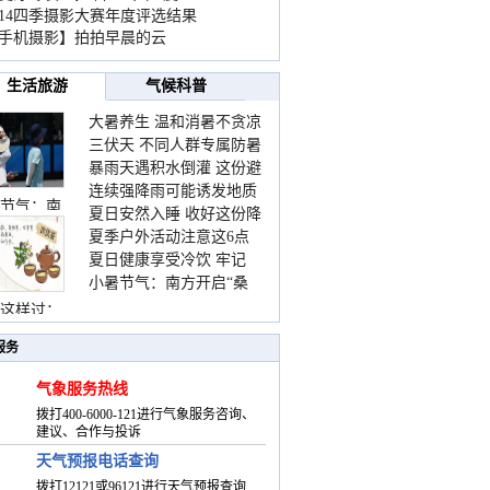
014四季摄影大赛年度评选结果
手机摄影】拍拍早晨的云
生活旅游
气候科普
大暑养生 温和消暑不贪凉
三伏天 不同人群专属防暑
暴雨天遇积水倒灌 这份避
要点请收好
连续强降雨可能诱发地质
险提示请收好
节气：南
夏日安然入睡 收好这份降
灾害 这些前兆要知道
夏季户外活动注意这6点
温小贴士
夏日健康享受冷饮 牢记
防暑健身两不误
小暑节气：南方开启“桑
“两注意一控制”
拿”模式 北方陆续进入雨
这样过：
季
服务
气象服务热线
拨打400-6000-121进行气象服务咨询、
建议、合作与投诉
天气预报电话查询
拨打12121或96121进行天气预报查询