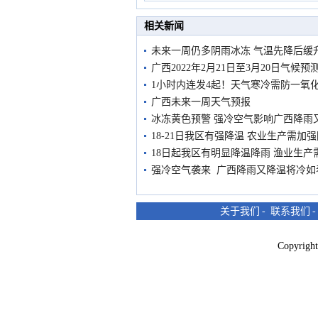
市民在堤岸见证汛况
相关新闻
未来一周仍多阴雨冰冻 气温先降后缓
广西2022年2月21日至3月20日气候预
1小时内连发4起！天气寒冷需防一氧
广西未来一周天气预报
冰冻黄色预警 强冷空气影响广西降雨
18-21日我区有强降温 农业生产需加
18日起我区有明显降温降雨 渔业生产
强冷空气袭来 广西降雨又降温将冷如
关于我们
-
联系我们
Copyri