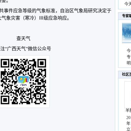
预警。
份
今
共事件应急等级的气象标准，自治区气象局研究决定于
现
专家
启动重大气象灾害（寒冷）Ⅲ级应急响应。
查天气
注“广西天气”微信公众号
今
专
温
明
天
社区
羊
2
年
立