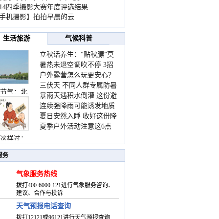
014四季摄影大赛年度评选结果
手机摄影】拍拍早晨的云
生活旅游
气候科普
立秋话养生：“贴秋膘”莫
暑热未退空调吹不停 3招
着急 先清暑再防燥
户外露营怎么玩更安心？
护住肩颈不酸痛
三伏天 不同人群专属防暑
这份攻略请收好
节气：北
暴雨天遇积水倒灌 这份避
要点请收好
连续强降雨可能诱发地质
险提示请收好
夏日安然入睡 收好这份降
灾害 这些前兆要知道
夏季户外活动注意这6点
温小贴士
防暑健身两不误
这样过：
服务
气象服务热线
拨打400-6000-121进行气象服务咨询、
建议、合作与投诉
天气预报电话查询
拨打12121或96121进行天气预报查询