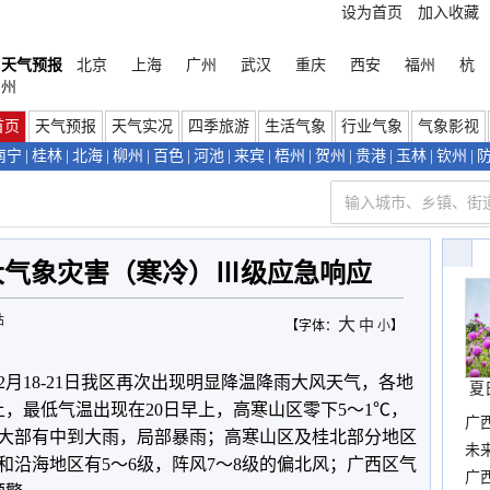
设为首页
加入收藏
天气预报
北京
上海
广州
武汉
重庆
西安
福州
杭
州
首页
天气预报
天气实况
四季旅游
生活气象
行业气象
气象影视
南宁
|
桂林
|
北海
|
柳州
|
百色
|
河池
|
来宾
|
梧州
|
贺州
|
贵港
|
玉林
|
钦州
|
大气象灾害（寒冷）Ⅲ级应急响应
站
大
中
【字体：
小
】
月18-21日我区再次出现明显降温降雨大风天气，各地
夏
以上，最低气温出现在20日早上，高寒山区零下5～1℃，
广
全区大部有中到大雨，局部暴雨；高寒山区及桂北部分地区
布
未
和沿海地区有5～6级，阵风7～8级的偏北风；广西区气
时
广西