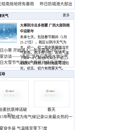
天桂南局地将有暴雨
昨日防城港大部出
暴
更多
聊天气
大寒阴冷且多雨雾 广西大部阴雨
中迎新年
未来七天，包括春节期间（1月
21-27日），我区以阴冷天气为
主，初一、初二受中等偏强冷空
日小寒 开始进入一年中最寒冷的日子
气影响，阴冷有小雨，各地气温
家访谈——“冬至”节气广西雨水偏少气
下降4～6℃局地8℃以上，初三、
低
日大雪节气到来 广西将持续低温寒冷
初四天气转好，部分地区可见阳
气
光，初五、初六有雨雾天气。
互动
胎素抗衰神话破
春天
灭！
015年可能成为有气候记录以来最炎热的一
夏穿冬装 气温降至零下7度