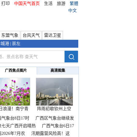
打印
中国天气首页
生活
旅游
繁體
中文
东盟气象
台风天气
雷达卫星
防城港
|
崇左
广西焦点图片
高清图集
日浪漫！南宁青
阵雨初歇钦州上空
秀山
邂逅
西气象台8日17时
广西区气象台继续发
来七天广西开启晴热
广西气象台6日17
2026年7月农
汛期露营风险高！这