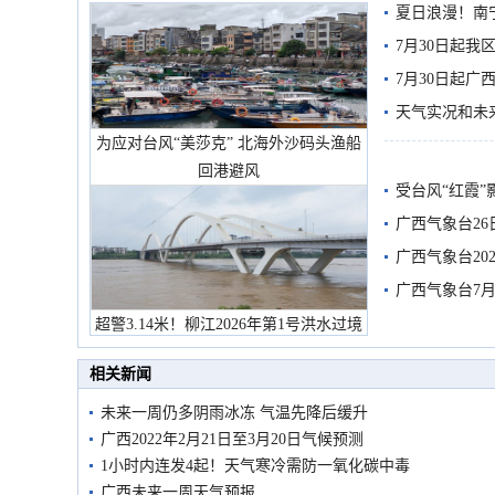
夏日浪漫！南
7月30日起
7月30日起
天气实况和未
为应对台风“美莎克” 北海外沙码头渔船
回港避风
受台风“红霞”
有较强降雨
广西气象台26
广西气象台20
预警
广西气象台7月
超警3.14米！柳江2026年第1号洪水过境
市民在堤岸见证汛况
相关新闻
未来一周仍多阴雨冰冻 气温先降后缓升
广西2022年2月21日至3月20日气候预测
1小时内连发4起！天气寒冷需防一氧化碳中毒
广西未来一周天气预报