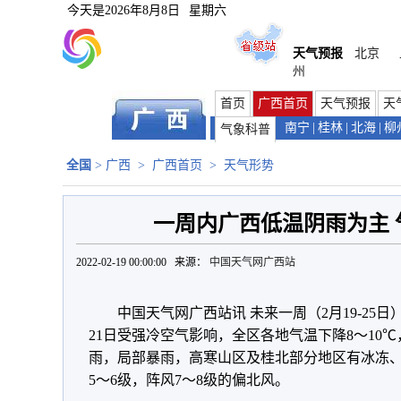
今天是
2026年8月8日
星期六
天气预报
北京
州
首页
广西首页
天气预报
天
南宁
|
桂林
|
北海
|
柳
气象科普
全国
>
广西
>
广西首页
>
天气形势
一周内广西低温阴雨为主 
2022-02-19 00:00:00 来源：
中国天气网广西站
中国天气网广西站讯 未来一周（2月19-2
21日受强冷空气影响，全区各地气温下降8～10
雨，局部暴雨，高寒山区及桂北部分地区有冰冻
5～6级，阵风7～8级的偏北风。