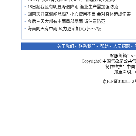
18日起我区有明显降温降雨 渔业生产需加强防范
回南天开空调能除湿？小心使用不当 会对身体造成伤害
今后三天大部有中雨局部暴雨 请注意防范
海面阴天有中雨 风力逐渐加大到6～7级
关于我们
-
联系我们
-
帮助
-
人员招聘
-
客服邮箱：
se
Copyright©中国气象局公共气象服
制作维护：中国
郑重声明：
京ICP证010385-2