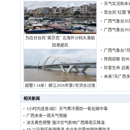
天气实况和未
受台风“红霞”
有较强降雨
广西气象台26
广西气象台20
为应对台风“美莎克” 北海外沙码头渔船
预警
回港避风
广西气象台7月
阵雨初歇 钦
珍爱生命 远
未来7天广西
超警3.14米！柳江2026年第1号洪水过境
市民在堤岸见证汛况
相关新闻
1小时内连发4起！天气寒冷需防一氧化碳中毒
广西未来一周天气预报
冰冻黄色预警 强冷空气影响广西降雨又降温
18-21日我区有强降温 农业生产需加强防寒防冻