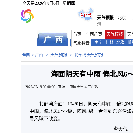
今天是
2026年8月6日
星期四
天气预报
北京
州
首页
广西首页
天气预报
天
南宁
|
桂林
|
北海
|
柳
气象科普
全国
>
广西
>
天气预报
>
北部湾天气预报
海面阴天有中雨 偏北风6～
2022-02-19 00:00:00 来源：
中国天气网广西站
北部湾海面：19-20日，阴天有中雨，偏北风6
中雨，偏北风6～7级，阵风8级。合浦到东兴沿
号风球不改变。
查天气