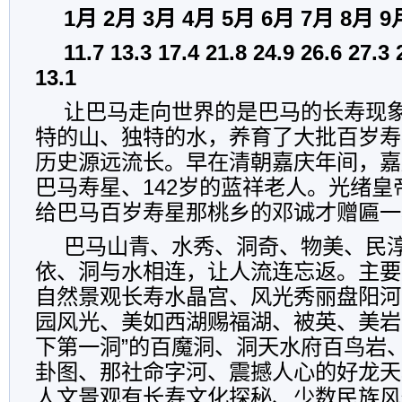
1月 2月 3月 4月 5月 6月 7月 8月 9
11.7 13.3 17.4 21.8 24.9 26.6 27.3 
13.1
让巴马走向世界的是巴马的长寿现
特的山、独特的水，养育了大批百岁寿
历史源远流长。早在清朝嘉庆年间，嘉
巴马寿星、142岁的蓝祥老人。光绪
给巴马百岁寿星那桃乡的邓诚才赠匾一块
巴马山青、水秀、洞奇、物美、民
依、洞与水相连，让人流连忘返。主要
自然景观长寿水晶宫、风光秀丽盘阳河
园风光、美如西湖赐福湖、被英、美岩
下第一洞”的百魔洞、洞天水府百鸟岩
卦图、那社命字河、震撼人心的好龙天
人文景观有长寿文化探秘、少数民族风