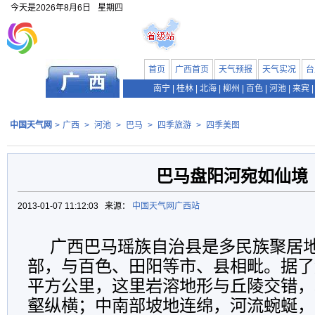
今天是
2026年8月6日
星期四
首页
广西首页
天气预报
天气实况
台
南宁
|
桂林
|
北海
|
柳州
|
百色
|
河池
|
来宾
|
中国天气网
>
广西
>
河池
>
巴马
>
四季旅游
>
四季美图
巴马盘阳河宛如仙境
2013-01-07 11:12:03 来源：
中国天气网广西站
广西巴马瑶族自治县是多民族聚居
部，与百色、田阳等市、县相毗。据了解
平方公里，这里岩溶地形与丘陵交错，
壑纵横；中南部坡地连绵，河流蜿蜒，