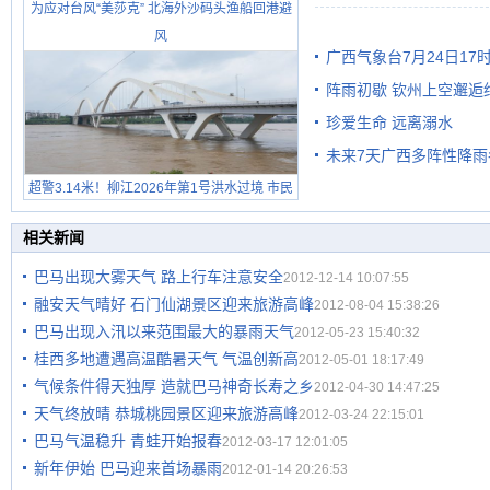
为应对台风“美莎克” 北海外沙码头渔船回港避
级预警
风
广西气象台7月24日1
阵雨初歇 钦州上空邂逅
珍爱生命 远离溺水
未来7天广西多阵性降雨
超警3.14米！柳江2026年第1号洪水过境 市民
在堤岸见证汛况
相关新闻
巴马出现大雾天气 路上行车注意安全
2012-12-14 10:07:55
融安天气晴好 石门仙湖景区迎来旅游高峰
2012-08-04 15:38:26
巴马出现入汛以来范围最大的暴雨天气
2012-05-23 15:40:32
桂西多地遭遇高温酷暑天气 气温创新高
2012-05-01 18:17:49
气候条件得天独厚 造就巴马神奇长寿之乡
2012-04-30 14:47:25
天气终放晴 恭城桃园景区迎来旅游高峰
2012-03-24 22:15:01
巴马气温稳升 青蛙开始报春
2012-03-17 12:01:05
新年伊始 巴马迎来首场暴雨
2012-01-14 20:26:53