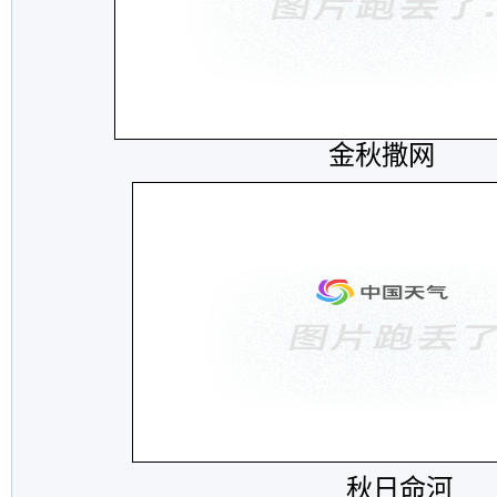
金秋撒网
秋日命河