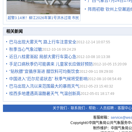
广西气象台7月24日1
级预警
阵雨初歇 钦州上空邂逅
超警3.14米！柳江2026年第1号洪水过境 市民
在堤岸见证汛况
相关新闻
巴马出现大雾天气 路上行车注意安全
2012-12-14 10:07:55
秋季当心气象过敏
2012-10-16 09:24:29
近日八桂雾渐起 局部大雾行车莫心急
2012-10-08 10:13:38
手足口病秋季仍可能袭来 儿童家长应做好预防
2012-10-05 15:20:09
“贴秋膘”宜循序渐进 醋饮料可均衡饮食
2012-09-11 09:29:00
中国进入“厄尔尼诺状态” 秋季气候将受影响
2012-08-10 08:54:49
巴马出现入汛以来范围最大的暴雨天气
2012-05-23 15:40:32
桂西多地遭遇高温酷暑天气 气温创新高
2012-05-01 18:17:49
关于我们
-
联系我们
-
帮助
-
人员招聘
-
客服中心
客服邮箱：
service@wea
Copyright©中国气象局公共气象服务中心 All
制作维护：中国气象局公