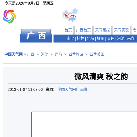
今天是
2026年8月7日
星期五
首页
广西首页
天气预报
天气实况
台
南宁
|
桂林
|
北海
|
柳州
|
百色
|
河池
|
来宾
|
中国天气网
>
广西
>
河池
>
巴马
>
四季旅游
>
四季美图
微风清爽 秋之韵
2013-01-07 11:08:06 来源：
中国天气网广西站