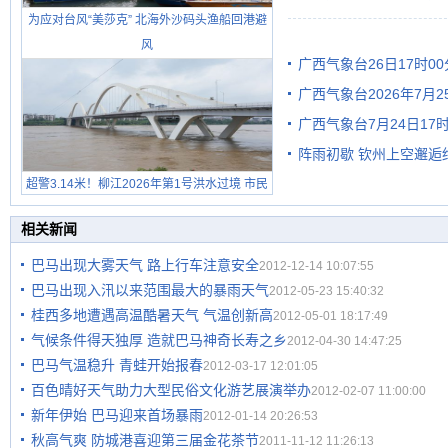
为应对台风“美莎克” 北海外沙码头渔船回港避
有较强降雨
风
广西气象台26日17时0
广西气象台2026年7月
广西气象台7月24日1
级预警
阵雨初歇 钦州上空邂逅
超警3.14米！柳江2026年第1号洪水过境 市民
在堤岸见证汛况
相关新闻
巴马出现大雾天气 路上行车注意安全
2012-12-14 10:07:55
巴马出现入汛以来范围最大的暴雨天气
2012-05-23 15:40:32
桂西多地遭遇高温酷暑天气 气温创新高
2012-05-01 18:17:49
气候条件得天独厚 造就巴马神奇长寿之乡
2012-04-30 14:47:25
巴马气温稳升 青蛙开始报春
2012-03-17 12:01:05
百色晴好天气助力大型民俗文化游艺展演举办
2012-02-07 11:00:00
新年伊始 巴马迎来首场暴雨
2012-01-14 20:26:53
秋高气爽 防城港喜迎第三届金花茶节
2011-11-12 11:26:13