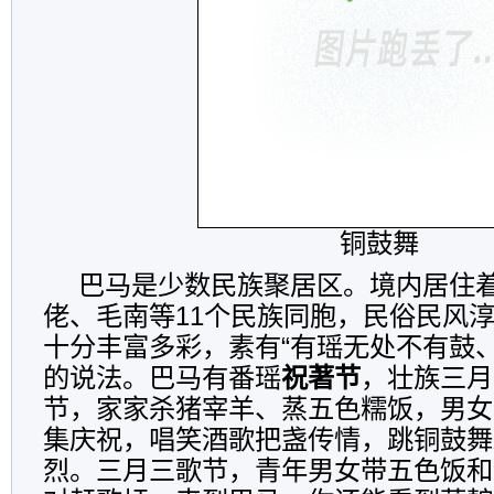
铜鼓舞
巴马是少数民族聚居区。境内居住
佬、毛南等11个民族同胞，民俗民风
十分丰富多彩，素有“有瑶无处不有鼓
的说法。巴马有番瑶
祝著节
，壮族三月
节，家家杀猪宰羊、蒸五色糯饭，男女
集庆祝，唱笑酒歌把盏传情，跳铜鼓舞
烈。三月三歌节，青年男女带五色饭和