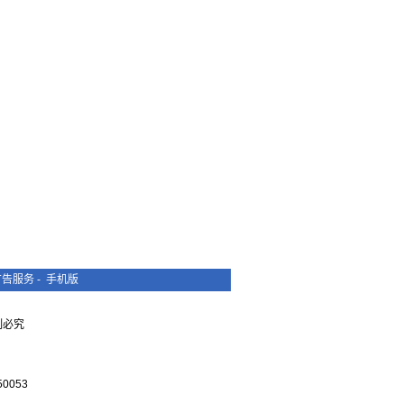
广告服务
-
手机版
复制必究
0053