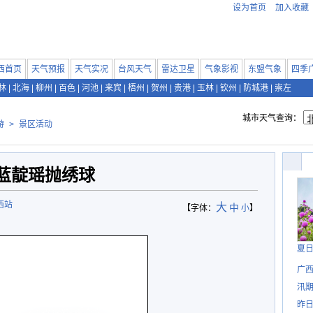
设为首页
加入收藏
西首页
天气预报
天气实况
台风天气
雷达卫星
气象影视
东盟气象
四季
林
|
北海
|
柳州
|
百色
|
河池
|
来宾
|
梧州
|
贺州
|
贵港
|
玉林
|
钦州
|
防城港
|
崇左
城市天气查询：
游
>
景区活动
蓝靛瑶抛绣球
西站
大
中
【字体：
小
】
夏
广西
汛
昨