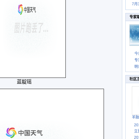
7月
专家
今
专
明
社区
蓝靛瑶
羊
2
立
2