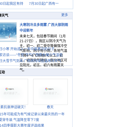
30日起我区有持
7月30日起广西有一
更多
聊天气
大寒阴冷且多雨雾 广西大部阴雨
中迎新年
未来七天，包括春节期间（1月
21-27日），我区以阴冷天气为
主，初一、初二受中等偏强冷空
日小寒 开始进入一年中最寒冷的日子
气影响，阴冷有小雨，各地气温
家访谈——“冬至”节气广西雨水偏少气温低
下降4～6℃局地8℃以上，初
三、初四天气转好，部分地区可
日大雪节气到来 广西将持续低温寒冷天气
见阳光，初五、初六有雨雾天
气。
互动
胎素抗衰神话破灭！
春天
015年可能成为有气候记录以来最炎热的一年
夏穿冬装 气温降至零下7度
014四季摄影大赛年度评选结果