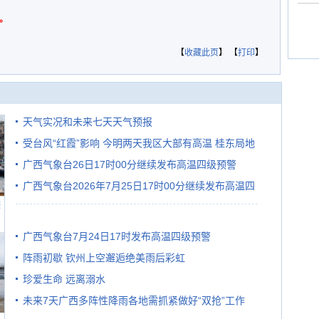
。
【
收藏此页
】 【
打印
】
天气实况和未来七天天气预报
受台风“红霞”影响 今明两天我区大部有高温 桂东局地
广西气象台26日17时00分继续发布高温四级预警
有较强降雨
广西气象台2026年7月25日17时00分继续发布高温四
避
级预警
广西气象台7月24日17时发布高温四级预警
阵雨初歇 钦州上空邂逅绝美雨后彩虹
珍爱生命 远离溺水
未来7天广西多阵性降雨各地需抓紧做好“双抢”工作