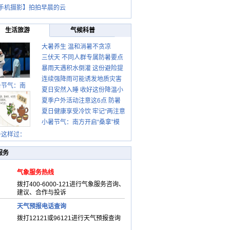
手机摄影】拍拍早晨的云
生活旅游
气候科普
大暑养生 温和消暑不贪凉
三伏天 不同人群专属防暑要点
暴雨天遇积水倒灌 这份避险提
请收好
连续强降雨可能诱发地质灾害
示请收好
暑节气：南
夏日安然入睡 收好这份降温小
这些前兆要知道
夏季户外活动注意这6点 防暑
贴士
夏日健康享受冷饮 牢记“两注意
健身两不误
小暑节气：南方开启“桑拿”模
一控制”
式 北方陆续进入雨季
暑这样过：
服务
气象服务热线
拨打400-6000-121进行气象服务咨询、
建议、合作与投诉
天气预报电话查询
拨打12121或96121进行天气预报查询