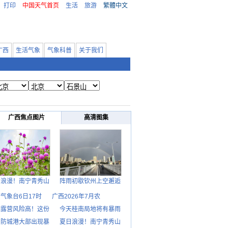
打印
中国天气首页
生活
旅游
繁體中文
广西
生活气象
气象科普
关于我们
广西焦点图片
高清图集
日浪漫！南宁青秀山
阵雨初歇钦州上空邂逅
气象台6日17时
广西2026年7月农
期露营风险高！这份
今天桂南局地将有暴雨
日防城港大部出现暴
夏日浪漫！南宁青秀山