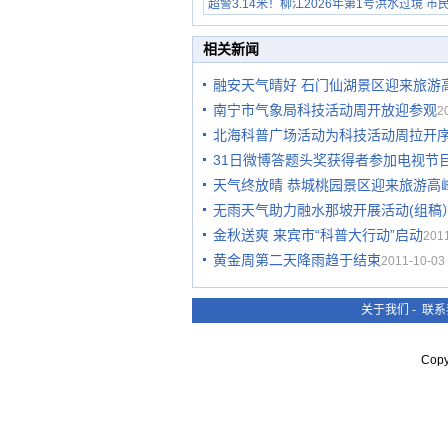
超警3.14米！柳江2026年第1号洪水过境 市
在堤岸见证汛况
相关新闻
融安天气晴好 石门仙湖景区迎来旅游
南宁市气象局科技活动周开放迎参观
2
北海科普广场活动为科技活动周拉开
31日微博答题头奖获得者参加电视节
天气终放晴 恭城桃园景区迎来旅游高
无雨天气助力融水那坡开展活动(组稿
金秋送爽 来宾市“科普大行动”启动
2011
黄金周第二天降雨趋于结束
2011-10-03 
关于我们
-
联系
Cop