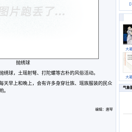
【
大
抛绣球
抛绣球，土瑶射弩、打陀螺等古朴的风俗活动。
大
每天早上和晚上，会有许多身穿壮族、瑶族服装的民众
气象
哟。
编辑：唐琴