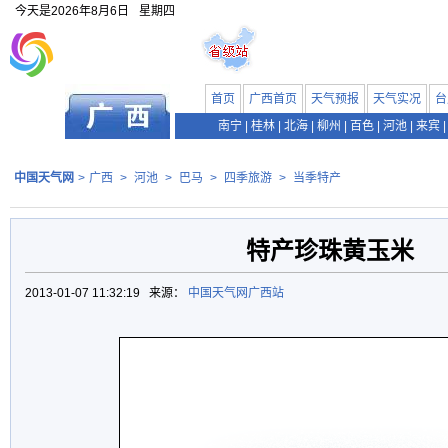
今天是
2026年8月6日
星期四
首页
广西首页
天气预报
天气实况
台
南宁
|
桂林
|
北海
|
柳州
|
百色
|
河池
|
来宾
|
中国天气网
>
广西
>
河池
>
巴马
>
四季旅游
>
当季特产
特产珍珠黄玉米
2013-01-07 11:32:19 来源：
中国天气网广西站