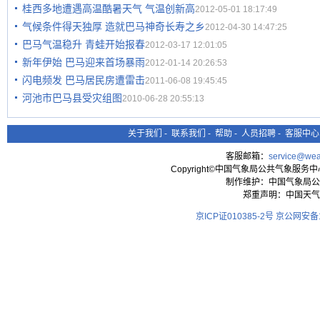
桂西多地遭遇高温酷暑天气 气温创新高
2012-05-01 18:17:49
气候条件得天独厚 造就巴马神奇长寿之乡
2012-04-30 14:47:25
巴马气温稳升 青蛙开始报春
2012-03-17 12:01:05
新年伊始 巴马迎来首场暴雨
2012-01-14 20:26:53
闪电频发 巴马居民房遭雷击
2011-06-08 19:45:45
河池市巴马县受灾组图
2010-06-28 20:55:13
关于我们
-
联系我们
-
帮助
-
人员招聘
-
客服中心
客服邮箱：
service@wea
Copyright©中国气象局公共气象服务中心 All
制作维护：中国气象局公
郑重声明：中国天气
京ICP证010385-2号
京公网安备11