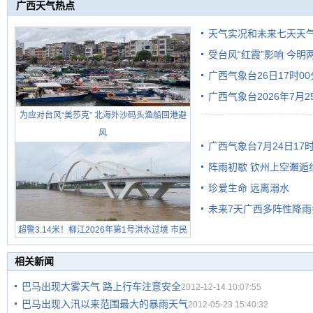
广西天气热点
天气实况和未来七天天
受台风“红霞”影响 今
广西气象台26日17时0
有较强降雨
广西气象台2026年7月
为应对台风“美莎克” 北海外沙码头渔船回港避
级预警
风
广西气象台7月24日1
阵雨初歇 钦州上空邂逅
珍爱生命 远离溺水
未来7天广西多阵性降雨
超警3.14米！柳江2026年第1号洪水过境 市民
在堤岸见证汛况
相关新闻
巴马出现大雾天气 路上行车注意安全
2012-12-14 10:07:55
巴马出现入汛以来范围最大的暴雨天气
2012-05-23 15:40:32