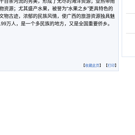
千百条河流的秀美，形成了无尽的海洋资源；亚热带雨
物资源；尤其盛产水果，被誉为“水果之乡”更具特色的
文物古迹，浓郁的民族风情，使广西的旅游资源独具魅
5199万人，是一个多民族的地方，又是全国重要侨乡。
【
收藏此页
】 【
打印
】