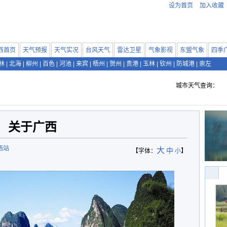
设为首页
加入收藏
西首页
天气预报
天气实况
台风天气
雷达卫星
气象影视
东盟气象
四季
林
|
北海
|
柳州
|
百色
|
河池
|
来宾
|
梧州
|
贺州
|
贵港
|
玉林
|
钦州
|
防城港
|
崇左
城市天气查询：
关于广西
西站
大
中
【字体：
小
】