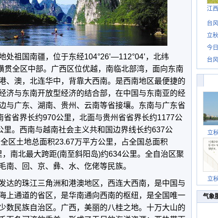
江
台风
立秋
今日
国南疆，位于东经104°26’—112°04’，北纬
台风
北回归线横贯全区中部。广西区位优越，南临北部湾，面向东南
港、澳，北连华中，背靠大西南。是西南地区最便捷的
经济与东南开放型经济的结合部，在中国与东南亚的经
边与广东、湖南、贵州、云南等省接壤。东南与广东省
南省省界长约970公里，北面与贵州省省界长约1177公
公里。西南与越南社会主义共和国边界线长约637公
立
。全区土地总面积23.67万平方公里，占全国总面积
公里，南北最大跨距(南至斜阳岛)约634公里。全自治区聚
毛南、回、京、彝、水、仡佬等民族。
立
发达的珠江三角洲和港澳地区，西连大西南，是中国与
海上通道的省区，是华南通向西南的枢纽，是全国唯一
气象
少数民族自治区。广西，美丽的八桂之地。十万大山的