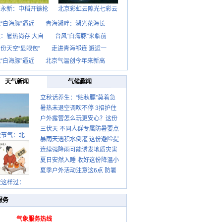
西永新：中稻开镰抢
北京彩虹云隙光七彩云
“白海豚”逼近
青海湖畔：湖光花海长
：暑热尚存 大自
台风“白海豚”来临前
份天空“显眼包”
走进青海祁连 邂逅一
“白海豚”逼近
北京气温创今年来新高
天气新闻
气候趣闻
立秋话养生：“贴秋膘”莫着急
暑热未退空调吹不停 3招护住
先清暑再防燥
户外露营怎么玩更安心？这份
肩颈不酸痛
三伏天 不同人群专属防暑要点
攻略请收好
秋节气：北
暴雨天遇积水倒灌 这份避险提
请收好
连续强降雨可能诱发地质灾害
示请收好
夏日安然入睡 收好这份降温小
这些前兆要知道
夏季户外活动注意这6点 防暑
贴士
健身两不误
秋这样过：
服务
气象服务热线