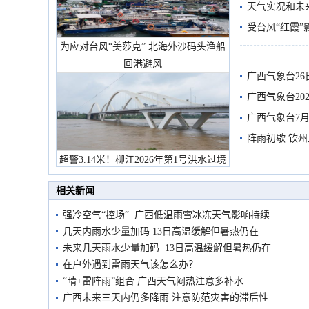
天气实况和未
受台风“红霞”
为应对台风“美莎克” 北海外沙码头渔船
有较强降雨
回港避风
广西气象台26
广西气象台20
预警
广西气象台7月
阵雨初歇 钦
超警3.14米！柳江2026年第1号洪水过境
市民在堤岸见证汛况
相关新闻
强冷空气“控场” 广西低温雨雪冰冻天气影响持续
几天内雨水少量加码 13日高温缓解但暑热仍在
未来几天雨水少量加码 13日高温缓解但暑热仍在
在户外遇到雷雨天气该怎么办？
“晴+雷阵雨”组合 广西天气闷热注意多补水
广西未来三天内仍多降雨 注意防范灾害的滞后性