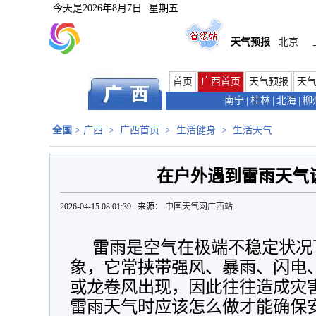
今天是
2026年8月7日
星期五
天气预报
北京
首页
广西首页
天气预报
天
南宁
|
桂林
|
北海
|
柳
全国
>
广西
>
广西首页
>
生活健身
>
生活天气
在户外遇到雷雨天气
2026-04-15 08:01:39 来源：
中国天气网广西站
雷雨是空气在极端不稳定状况
象，它常挟带强风、暴雨、闪电
或龙卷风出现，因此往往造成灾
雷雨天气时应该怎么做才能确保