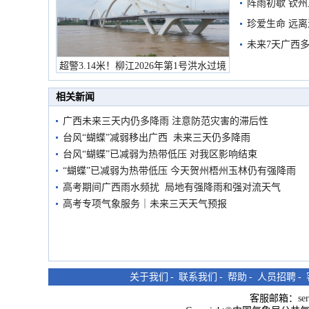
阵雨初歇 钦
珍爱生命 远
未来7天广西
超警3.14米！柳江2026年第1号洪水过境
市民在堤岸见证汛况
相关新闻
广西未来三天内仍多降雨 注意防范灾害的滞后性
台风“蝴蝶”减弱移出广西 未来三天仍多降雨
台风“蝴蝶”已减弱为热带低压 对我区影响结束
“蝴蝶”已减弱为热带低压 今天贺州梧州玉林仍有强降雨
高考期间广西雨水频扰 局地有强降雨和强对流天气
高考专项气象服务｜未来三天天气预报
关于我们
-
联系我们
-
帮助
-
人员招聘
-
客服邮箱：
se