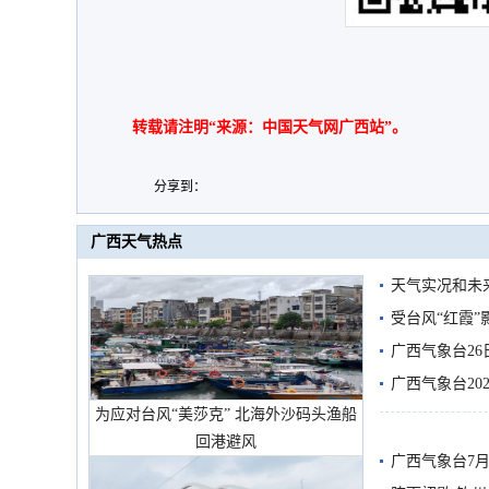
转载请注明“来源：中国天气网广西站”。
分享到：
广西天气热点
天气实况和未
受台风“红霞”
有较强降雨
广西气象台26
广西气象台20
为应对台风“美莎克” 北海外沙码头渔船
预警
回港避风
广西气象台7月