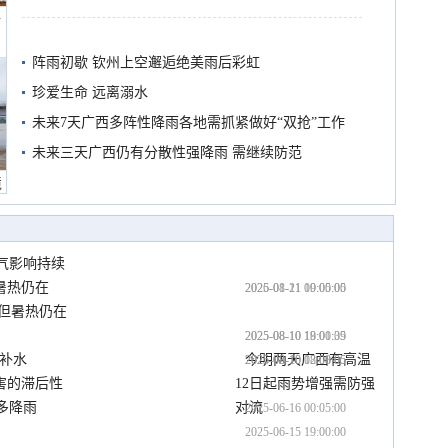
船
阵雨初歇 钦州上空邂逅绝美雨后彩虹
珍爱生命 远离溺水
未来7天广西多阵性降雨各地需抓紧做好“双抢”工作
未来三天广西仍有分散性强降雨 需继续防范
境
气影响持续
暑热仍在
2026-01-21 19:05:00
2025-08-11 00:00:05
解但暑热仍在
2025-08-10 19:00:05
2025-08-10 18:01:39
多补水
今明两天广西有高温  
2025-08-10 12:00:05
2025-08-10 08:08:05
害的滞后性
12日起雨势增强需防强
多降雨
对流
2025-06-16 00:05:00
2025-06-15 19:00:00