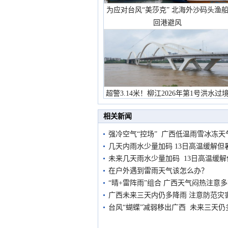
为应对台风“美莎克” 北海外沙码头渔
回港避风
超警3.14米！柳江2026年第1号洪水过
市民在堤岸见证汛况
相关新闻
强冷空气“控场” 广西低温雨雪冰冻天
几天内雨水少量加码 13日高温缓解但
未来几天雨水少量加码 13日高温缓
在户外遇到雷雨天气该怎么办？
“晴+雷阵雨”组合 广西天气闷热注意
广西未来三天内仍多降雨 注意防范灾
台风“蝴蝶”减弱移出广西 未来三天仍