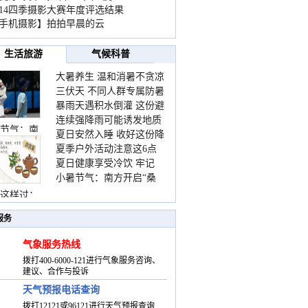
014四季摄影大赛年度评选结果
手机摄影】拍拍早晨的云
生活旅游
气候科普
大暑养生 温和消暑不贪凉
三伏天 不同人群专属防暑
暴雨天遇积水倒灌 这份避
要点请收好
连续强降雨可能诱发地质
险提示请收好
节气：南
夏日安然入睡 收好这份降
灾害 这些前兆要知道
夏季户外活动注意这6点
温小贴士
夏日健康享受冷饮 牢记
防暑健身两不误
小暑节气：南方开启“桑
“两注意一控制”
拿”模式 北方陆续进入雨
这样过：
季
服务
气象服务热线
拨打400-6000-121进行气象服务咨询、
建议、合作与投诉
天气预报电话查询
拨打12121或96121进行天气预报查询