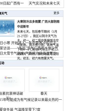
月30日起广西有一
天气实况和未来七天
更多
聊天气
大寒阴冷且多雨雾 广西大部阴雨
中迎新年
未来七天，包括春节期间（1月
21-27日），我区以阴冷天气为
主，初一、初二受中等偏强冷空
日小寒 开始进入一年中最寒冷的日子
气影响，阴冷有小雨，各地气温
家访谈——“冬至”节气广西雨水偏少气
下降4～6℃局地8℃以上，初三、
低
日大雪节气到来 广西将持续低温寒冷
初四天气转好，部分地区可见阳
气
光，初五、初六有雨雾天气。
互动
胎素抗衰神话破
春天
灭！
015年可能成为有气候记录以来最炎热的一
夏穿冬装 气温降至零下7度