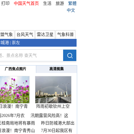
打印
中国天气首页
生活
旅游
繁體
中文
东盟气象
台风天气
雷达卫星
气象科普
防城港
|
崇左
广西焦点图片
高清图集
日浪漫！南宁青
阵雨初歇钦州上空
秀山
邂逅
2026年7月农
汛期露营风险高！这
天桂南局地将有暴雨
昨日防城港大部出
暴
日浪漫！南宁青秀山
7月30日起我区有