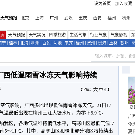
设为首页
加入收藏
天气预报
北京
上海
广州
武汉
重庆
西安
福州
杭州
首页
天气预报
天气实况
四季旅游
生活气象
行业气象
气象影视
南宁
|
桂林
|
北海
|
柳州
|
百色
|
河池
|
来宾
|
梧州
|
贺州
|
贵港
|
玉林
|
钦州
|
 广西低温雨雪冰冻天气影响持续
站
大
中
【字体：
小
】
空气影响，广西多地出现低温雨雪冰冻天气。21日17
夏
气温最低出现在柳州三江大塘水库，为零下5.9℃。
广西
影响我区，各地气温维持偏低水平，高寒山区最低气温-7
份
今
、桂南5～11℃。其中，高寒山区和桂北部分地区将持续出
现
夏