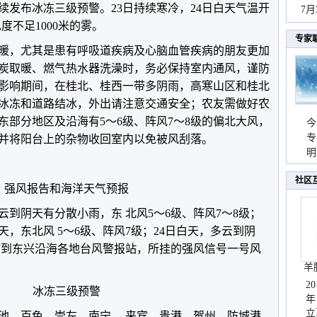
续发布冰冻三级预警。23日持续寒冷，24日白天气温开
持
7
度不足1000米的雾。
天
专家
暖，尤其是患有呼吸道疾病及心脑血管疾病的朋友更加
炭取暖、燃气热水器洗澡时，务必保持室内通风，谨防
影响期间，在桂北、桂西一带多阴雨，高寒山区和桂北
冰冻和道路结冰，外出请注意交通安全；农友需做好农
东部分地区及沿海有5～6级、阵风7～8级的偏北大风，
今
专
并将阳台上的杂物收回室内以免被风刮落。
温
明
天
社区
强风报告和海洋天气预报
云到阴天有分散小雨，东 北风5～6级、阵风7～8级；
天，东北风 5～6级、阵风7级；24日白天，多云到阴
合浦到东兴沿海各地台风警报站，所挂的强风信号一号风
羊
2
冰冻三级预警
年
立
河池、百色、崇左、南宁、 来宾、贵港、贺州、防城港