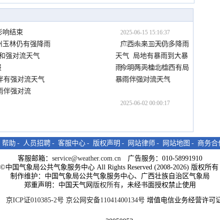
影响结束
2025-06-15 15:16:37
州玉林仍有强降雨
广西未来三天仍多降雨
2025-06-15 12:00:46
2025-06-15 08:00:46
和强对流天气
天气  局地有暴雨到大暴
报
雨
今明两天桂北桂西有局
2025-06-09 00:07:20
2025-06-08 12:07:20
2025-06-08 11:49:52
伴有强对流天气
暴雨伴强对流天气
2025-06-08 08:07:20
雨伴强对流
2025-06-02 00:00:17
-
帮助
-
人员招聘
-
客服中心
-
版权声明
-
网站律师
-
网站地图
-
商务合
客服邮箱：
service@weather.com.cn
广告服务：010-58991910
ght©中国气象局公共气象服务中心 All Rights Reserved (2008-2026) 版权
制作维护：中国气象局公共气象服务中心、广西壮族自治区气象局
郑重声明：中国天气网
版权所有
，未经书面授权禁止使用
京ICP证010385-2号
京公网安备11041400134号
增值电信业务经营许可证