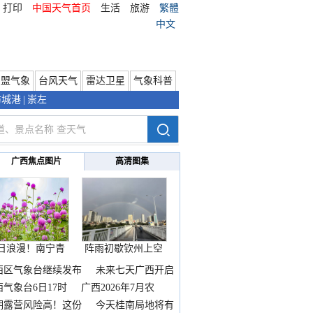
打印
中国天气首页
生活
旅游
繁體
中文
东盟气象
台风天气
雷达卫星
气象科普
防城港
|
崇左
广西焦点图片
高清图集
日浪漫！南宁青
阵雨初歇钦州上空
秀山
邂逅
西区气象台继续发布
未来七天广西开启
热
西气象台6日17时
广西2026年7月农
期露营风险高！这份
今天桂南局地将有