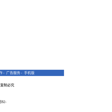
作
-
广告服务
-
手机版
所有 复制必究
B2-