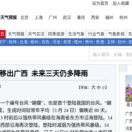
设为首页
加入收藏
天气预报
北京
上海
广州
武汉
重庆
西安
福州
杭州
首页
天气预报
天气实况
四季旅游
生活气象
行业气象
气象影视
南宁
|
桂林
|
北海
|
柳州
|
百色
|
河池
|
来宾
|
梧州
|
贺州
|
贵港
|
玉林
|
钦州
|
弱移出广西 未来三天仍多降雨
站
大
中
【字体：
小
】
一个编号台风 “蝴蝶”，也是首个登陆我国的台风。“蝴
夏
南海生成，生成时间较常年平均（3 月 24 日）偏晚近 80 天。
广
3日23 时前后以强热带风暴级在海南省东方市沿海登陆。14
晴
广
州市西部沿海再次登陆，登陆时减弱为强热带风暴级。14
汛