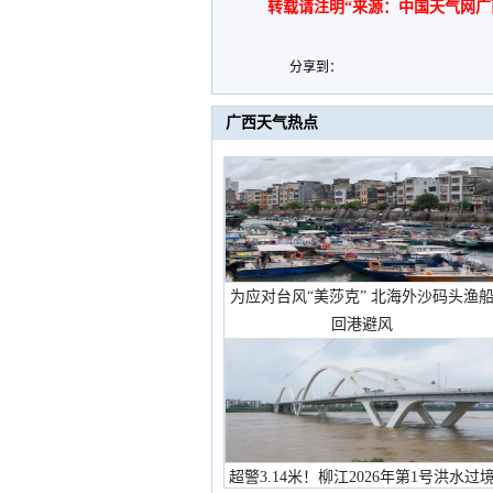
转载请注明“来源：中国天气网广
分享到：
广西天气热点
为应对台风“美莎克” 北海外沙码头渔
回港避风
超警3.14米！柳江2026年第1号洪水过