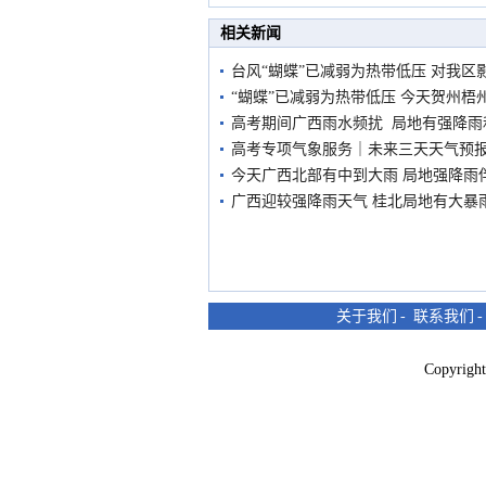
市民在堤岸见证汛况
相关新闻
台风“蝴蝶”已减弱为热带低压 对我区
“蝴蝶”已减弱为热带低压 今天贺州梧
高考期间广西雨水频扰 局地有强降雨
高考专项气象服务｜未来三天天气预
今天广西北部有中到大雨 局地强降雨
广西迎较强降雨天气 桂北局地有大暴
关于我们
-
联系我们
Copyri