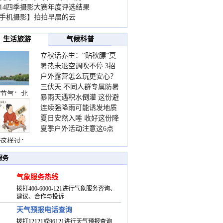
014四季摄影大赛年度评选结果
手机摄影】拍拍早晨的云
生活旅游
气候科普
立秋话养生：“贴秋膘”莫
暑热未退空调吹不停 3招
着急 先清暑再防燥
户外露营怎么玩更安心？
护住肩颈不酸痛
三伏天 不同人群专属防暑
这份攻略请收好
节气：北
暴雨天遇积水倒灌 这份避
要点请收好
连续强降雨可能诱发地质
险提示请收好
夏日安然入睡 收好这份降
灾害 这些前兆要知道
夏季户外活动注意这6点
温小贴士
防暑健身两不误
这样过：
服务
气象服务热线
拨打400-6000-121进行气象服务咨询、
建议、合作与投诉
天气预报电话查询
拨打12121或96121进行天气预报查询