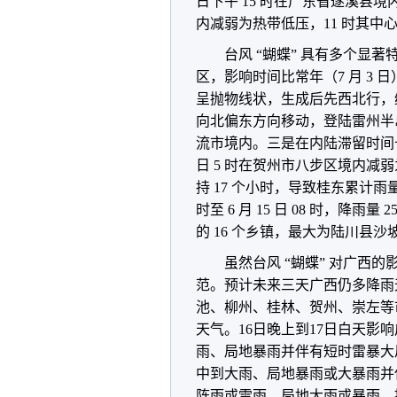
日下午 15 时在广东省遂溪县境
内减弱为热带低压，11 时其
台风 “蝴蝶” 具有多个显
区，影响时间比常年（7 月 3 
呈抛物线状，生成后先西北行，
向北偏东方向移动，登陆雷州半岛
流市境内。三是在内陆滞留时间长，
日 5 时在贺州市八步区境内
持 17 个小时，导致桂东累计雨量
时至 6 月 15 日 08 时，降雨
的 16 个乡镇，最大为陆川县沙坡镇
虽然台风 “蝴蝶” 对广西
范。预计未来三天广西仍多降雨
池、柳州、桂林、贺州、崇左等
天气。
16日晚上到17日白天
影响
雨、局地暴雨并伴有短时雷暴大
中到大雨、局地暴雨或大暴雨并
阵雨或雷雨、局地大雨或暴雨。