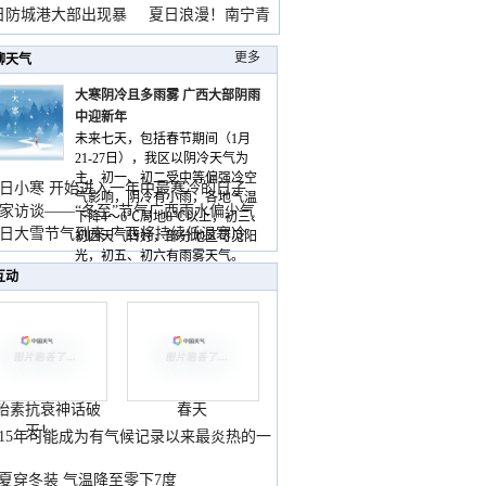
雨
日防城港大部出现暴
夏日浪漫！南宁青
山
更多
聊天气
大寒阴冷且多雨雾 广西大部阴雨
中迎新年
未来七天，包括春节期间（1月
21-27日），我区以阴冷天气为
主，初一、初二受中等偏强冷空
日小寒 开始进入一年中最寒冷的日子
气影响，阴冷有小雨，各地气温
家访谈——“冬至”节气广西雨水偏少气
下降4～6℃局地8℃以上，初三、
低
日大雪节气到来 广西将持续低温寒冷
初四天气转好，部分地区可见阳
气
光，初五、初六有雨雾天气。
互动
胎素抗衰神话破
春天
灭！
015年可能成为有气候记录以来最炎热的一
夏穿冬装 气温降至零下7度