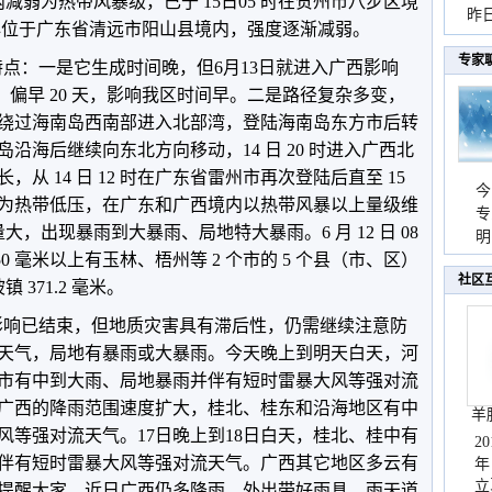
内减弱为热带风暴级，已于 15日05 时在贺州市八步区境
暴
昨
中心位于广东省清远市阳山县境内，强度逐渐减弱。
秀
专家
著特点：一是它生成时间晚，但6月13日就进入广西影响
日）偏早 20 天，影响我区时间早。二是路径复杂多变，
绕过海南岛西南部进入北部湾，登陆海南岛东方市后转
沿海后继续向东北方向移动，14 日 20 时进入广西北
从 14 日 12 时在广东省雷州市再次登陆后直至 15
今
减弱为热带低压，在广东和广西境内以热带风暴以上量级维
专
大，出现暴雨到大暴雨、局地特大暴雨。6 月 12 日 08
温
明
量 250 毫米以上有玉林、梧州等 2 个市的 5 个县（市、区）
天
社区
 371.2 毫米。
的影响已结束，但地质灾害具有滞后性，仍需继续注意防
天气，局地有暴雨或大暴雨。今天晚上到明天白天，河
市有中到大雨、局地暴雨并伴有短时雷暴大风等强对流
广西的降雨范围速度扩大，桂北、桂东和沿海地区有中
羊
风等强对流天气。17日晚上到18日白天，桂北、桂中有
2
伴有短时雷暴大风等强对流天气。广西其它地区多云有
年
立
提醒大家，近日广西仍多降雨，外出带好雨具，雨天道