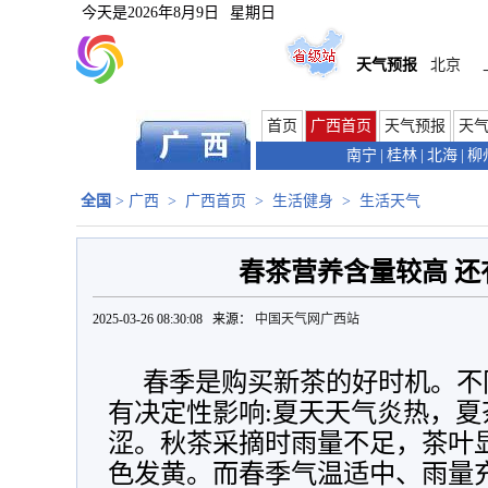
今天是
2026年8月9日
星期日
天气预报
北京
首页
广西首页
天气预报
天
南宁
|
桂林
|
北海
|
柳
全国
>
广西
>
广西首页
>
生活健身
>
生活天气
春茶营养含量较高 还
2025-03-26 08:30:08 来源：
中国天气网广西站
春季是购买新茶的好时机。不
有决定性影响:夏天天气炎热，
涩。秋茶采摘时雨量不足，茶叶
色发黄。而春季气温适中、雨量