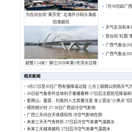
7月30日起
为应对台风“美莎克” 北海外沙码头渔船
回港避风
天气实况和未
受台风“红霞”
有较强降雨
广西气象台26
广西气象台20
预警
超警3.14米！柳江2026年第1号洪水过境
市民在堤岸见证汛况
相关新闻
3月27日至30日广西有强降温过程 三月三假期以阴雨天气
26日前气象条件总体利于春播春种 27日后注意防范降温
爱爬山、露营、钓鱼的人尤其要注意 身上冒出“小黑点”切
晴热倒计时 27-30日广西迎冷空气影响
广西三天内白天体感较热 冷空气影响在即
未来三天天气有转折 27日后冷空气来袭气温跳水
未来三天越来越热 27日后冷空气来袭气温跳水