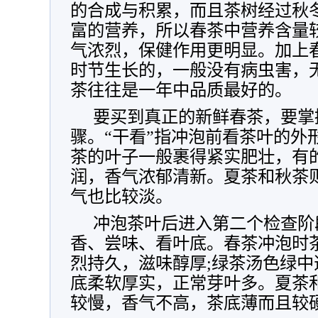
的合成与积累，而且茶树经过秋
富的营养，所以春茶中营养含量
气浓烈，保健作用更明显。加上
时节生长的，一般没有病虫害，
茶往往是一年中品质最好的。
要买到真正的新鲜春茶，要掌握
骤。“干看”指冲泡前看茶叶的外
茶的叶子一般裹得紧实肥壮，有
润，香气浓郁清新。夏茶和秋茶
气也比较淡。
冲泡茶叶后进入第二个检查阶
香、尝味、看叶底。春茶冲泡时
烈持久，滋味醇厚;绿茶汤色绿中
底柔软厚实，正常芽叶多。夏茶
较慢，香气不高，茶底薄而且较