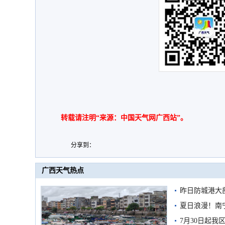
转载请注明“来源：中国天气网广西站”。
分享到：
广西天气热点
昨日防城港大
雨
夏日浪漫！南
7月30日起