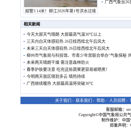
有较强降雨
广西气象台26
超警3.14米！柳江2026年第1号洪水过境
市民在堤岸见证汛况
相关新闻
今天大部天气晴朗 大部最高气温30℃以上
三天内白天体感较热 26日桂西桂北午后风大
未来三天白天体感较热 26日桂西桂北午后风大
柳州市气象局与科技馆、市青少年宫联合举办“气象探秘 
未来两天晴朗干燥 需注意森林防火
春季护肤要注意 吃完这些蔬果更容易被晒黑！
今明两天我区晴到多云 晴热持续
广西继续暖热 大部最高温将突破30℃
关于我们
-
联系我们
-
帮助
-
人员招聘
-
客服邮箱：
se
Copyright©中国气象局公共气象服
制作维护：中国
郑重声明：