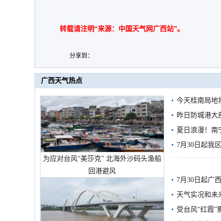
转载请注明“来源：中国天气网广西站”。
分享到：
广西天气热点
今天桂南局地将
需继续防范
昨日防城港大
雨
夏日浪漫！南
7月30日起
为应对台风“美莎克” 北海外沙码头渔船
回港避风
7月30日起
天气实况和未
受台风“红霞”