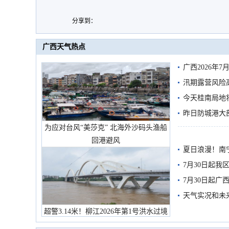
分享到：
广西天气热点
广西2026年
汛期露营风险
今天桂南局地将
需继续防范
昨日防城港大
为应对台风“美莎克” 北海外沙码头渔船
雨
回港避风
夏日浪漫！南
7月30日起
7月30日起
天气实况和未
超警3.14米！柳江2026年第1号洪水过境
市民在堤岸见证汛况