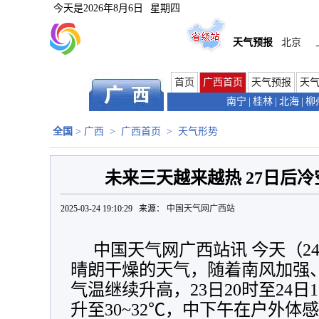
今天是
2026年8月6日
星期四
天气预报
北京
首页
广西首页
天气预报
天
南宁
|
桂林
|
北海
|
柳
全国
>
广西
>
广西首页
>
天气形势
未来三天越来越热 27日后
2025-03-24 19:10:29 来源：
中国天气网广西站
中国天气网广西站讯 今天（2
晴朗干燥的天气，随着南风加强
气温继续升高，23日20时至24
升至30
~32℃，中下午在户外体