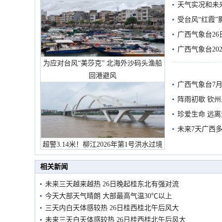
天气实况和未
受台风“红霞”
有较强降雨
广西气象台26
广西气象台20
为应对台风“美莎克” 北海外沙码头渔船
预警
回港避风
广西气象台7月
阵雨初歇 钦
珍爱生命 远
未来7天广西
超警3.14米！柳江2026年第1号洪水过境
市民在堤岸见证汛况
相关新闻
未来三天越来越热 26日晚起桂东北有强对流
今天大部天气晴朗 大部最高气温30℃以上
三天内白天体感较热 26日桂西桂北午后风大
未来三天白天体感较热 26日桂西桂北午后风大