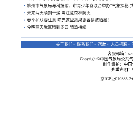
柳州市气象局与科技馆、市青少年宫联合举办“气象探秘 
未来两天晴朗干燥 需注意森林防火
春季护肤要注意 吃完这些蔬果更容易被晒黑！
今明两天我区晴到多云 晴热持续
关于我们
-
联系我们
-
帮助
-
人员招聘
-
客服邮箱：
se
Copyright©中国气象局公共气象服
制作维护：中国
郑重声明：
京ICP证010385-2