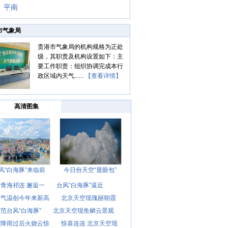
平南
市气象局
贵港市气象局的机构规格为正处
级，其职责及机构设置如下：主
要工作职责：组织协调完成本行
政区域内天气......
【查看详情】
高清图集
风“白海豚”来临前
今日份天空“显眼包”
青海祁连 邂逅一
台风“白海豚”逼近
京气温创今年来新高
北京天空现瑰丽朝霞
范台风“白海豚”
北京天空现鱼鳞云景观
京降雨过后火烧云惊
惊喜连连 北京天空现