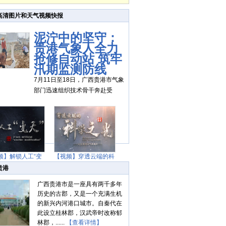
高清图片和天气视频快报
泥泞中的坚守：
贵港气象人全力
抢修自动站 筑牢
汛期监测防线
7月11日至18日，广西贵港市气象
部门迅速组织技术骨干奔赴受
频】解锁人工“变
【视频】穿透云端的科
天”
学之光
贵港
广西贵港市是一座具有两千多年
历史的古郡，又是一个充满生机
的新兴内河港口城市。自秦代在
此设立桂林郡，汉武帝时改称郁
林郡，......
【查看详情】