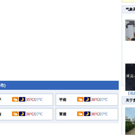
气象
发布)
【视
平
35℃
/
27℃
平南
36℃
/
27℃
关于
南
36℃
/
27℃
覃塘
36℃
/
27℃