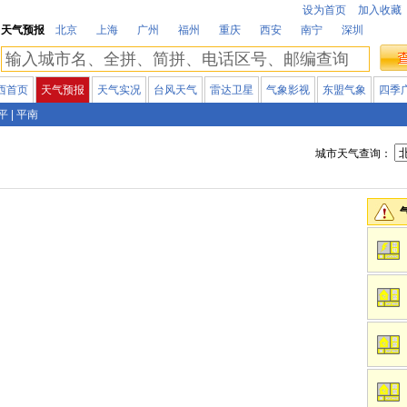
设为首页
加入收藏
天气预报
北京
上海
广州
福州
重庆
西安
南宁
深圳
西首页
天气预报
天气实况
台风天气
雷达卫星
气象影视
东盟气象
四季
平
|
平南
城市天气查询：
a