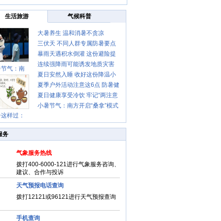
生活旅游
气候科普
大暑养生 温和消暑不贪凉
三伏天 不同人群专属防暑要点
暴雨天遇积水倒灌 这份避险提
请收好
连续强降雨可能诱发地质灾害
示请收好
暑节气：南
夏日安然入睡 收好这份降温小
这些前兆要知道
夏季户外活动注意这6点 防暑健
贴士
夏日健康享受冷饮 牢记“两注意
身两不误
小暑节气：南方开启“桑拿”模式
一控制”
暑这样过：
北方陆续进入雨季
服务
气象服务热线
拨打400-6000-121进行气象服务咨询、
建议、合作与投诉
天气预报电话查询
拨打12121或96121进行天气预报查询
手机查询