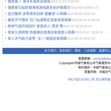
银杏黄了 海洋乡金秋迎游客
2012-11-22 15:04:42
强降雨引起防城港旅游线路多处护坡塌方
2012-09-02 09:51:15
连日酷热 金秀周末迎来“避暑游”小高峰
2012-08-05 10:07:24
融安天气晴好 石门仙湖景区迎来旅游高峰
2012-08-04 15:38:26
桂林气温开始回升 旅游进入“漂流”季
2012-07-28 11:20:14
周末久雨转晴 防城港白浪滩迎来旅游小高峰
2012-05-27 10:06:31
宜人天气助力金秀 “五一”旅游迎来高峰
2012-04-30 20:51:45
关于我们
-
联系我们
-
帮助
-
人员招聘
-
客服中心
客服邮箱：
service@wea
Copyright©中国气象局公共气象服务中心 All
制作维护：中国气象局公
郑重声明：中国天气
京ICP证010385-2号
京公网安备11