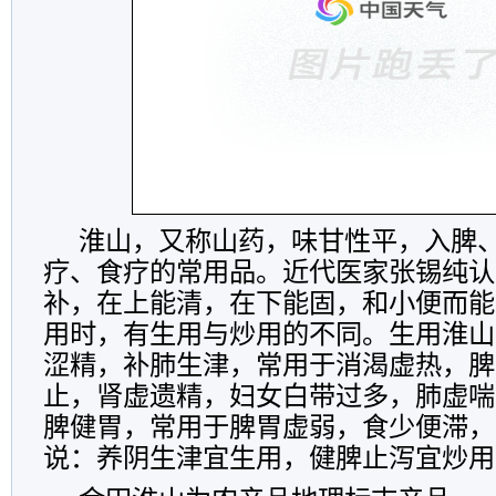
淮山，又称山药，味甘性平，入脾
疗、食疗的常用品。近代医家张锡纯认
补，在上能清，在下能固，和小便而能
用时，有生用与炒用的不同。生用淮山
涩精，补肺生津，常用于消渴虚热，脾
止，肾虚遗精，妇女白带过多，肺虚喘
脾健胃，常用于脾胃虚弱，食少便滞，
说：养阴生津宜生用，健脾止泻宜炒用