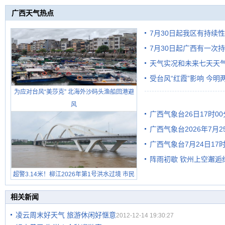
广西天气热点
7月30日起我区有持续
7月30日起广西有一次
天气实况和未来七天天
受台风“红霞”影响 今
为应对台风“美莎克” 北海外沙码头渔船回港避
有较强降雨
风
广西气象台26日17时0
广西气象台2026年7月
广西气象台7月24日1
级预警
阵雨初歇 钦州上空邂逅
超警3.14米！柳江2026年第1号洪水过境 市民
在堤岸见证汛况
相关新闻
凌云周末好天气 旅游休闲好惬意
2012-12-14 19:30:27