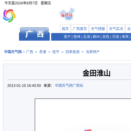
今天是
2026年8月7日
星期五
首页
广西首页
天气预报
天气实况
台
南宁
|
桂林
|
北海
|
柳州
|
百色
|
河池
|
来宾
|
中国天气网
>
广西
>
贵港
>
桂平
>
四季旅游
>
当季特产
金田淮山
2013-01-10 16:40:50 来源：
中国天气网广西站