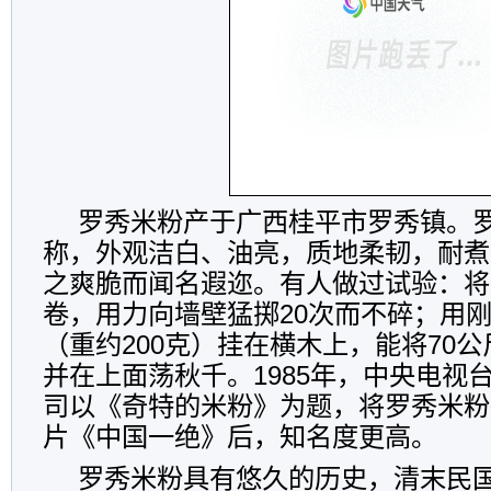
罗秀米粉产于广西桂平市罗秀镇。
称，外观洁白、油亮，质地柔韧，耐煮
之爽脆而闻名遐迩。有人做过试验：将
卷，用力向墙壁猛掷20次而不碎；用刚
（重约200克）挂在横木上，能将70
并在上面荡秋千。1985年，中央电视
司以《奇特的米粉》为题，将罗秀米粉
片《中国一绝》后，知名度更高。
罗秀米粉具有悠久的历史，清末民