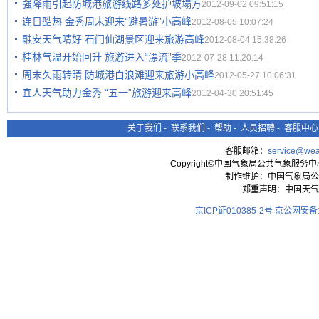
强降雨引起防城港旅游线路多处护坡塌方
2012-09-02 09:51:15
连日酷热 金秀周末迎来“避暑游”小高峰
2012-08-05 10:07:24
融安天气晴好 石门仙湖景区迎来旅游高峰
2012-08-04 15:38:26
桂林气温开始回升 旅游进入“漂流”季
2012-07-28 11:20:14
周末久雨转晴 防城港白浪滩迎来旅游小高峰
2012-05-27 10:06:31
宜人天气助力金秀 “五一”旅游迎来高峰
2012-04-30 20:51:45
关于我们
-
联系我们
-
帮助
-
人员招聘
-
客服中心
客服邮箱：
service@wea
Copyright©中国气象局公共气象服务中心 All
制作维护：中国气象局公
郑重声明：中国天气
京ICP证010385-2号
京公网安备11