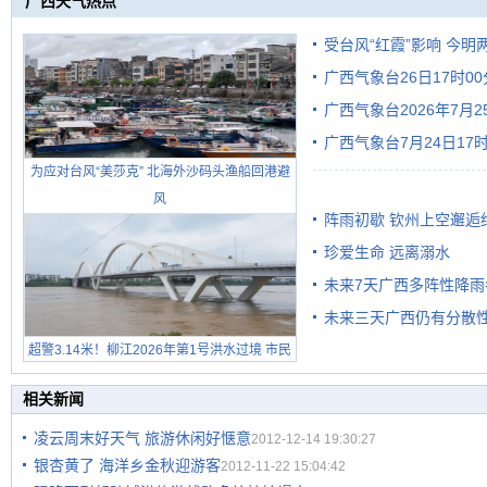
广西天气热点
受台风“红霞”影响 今
广西气象台26日17时0
有较强降雨
广西气象台2026年7月
广西气象台7月24日1
级预警
为应对台风“美莎克” 北海外沙码头渔船回港避
风
阵雨初歇 钦州上空邂逅
珍爱生命 远离溺水
未来7天广西多阵性降雨
未来三天广西仍有分散性
超警3.14米！柳江2026年第1号洪水过境 市民
在堤岸见证汛况
相关新闻
凌云周末好天气 旅游休闲好惬意
2012-12-14 19:30:27
银杏黄了 海洋乡金秋迎游客
2012-11-22 15:04:42