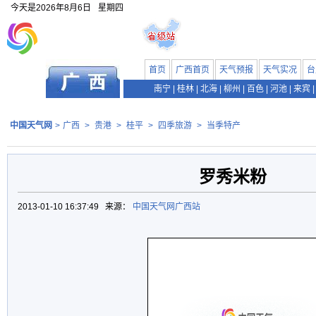
今天是
2026年8月6日
星期四
首页
广西首页
天气预报
天气实况
台
南宁
|
桂林
|
北海
|
柳州
|
百色
|
河池
|
来宾
|
中国天气网
>
广西
>
贵港
>
桂平
>
四季旅游
>
当季特产
罗秀米粉
2013-01-10 16:37:49 来源：
中国天气网广西站