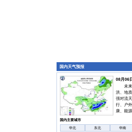
国内天气预报
08月0
未
洪、地
强对流
行、户
康、能
国内主要城市
华北
东北
华南