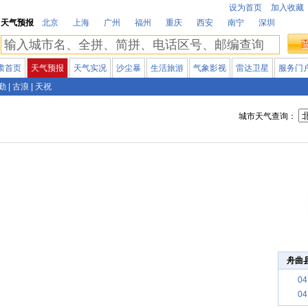
设为首页
加入收藏
天气预报
北京
上海
广州
福州
重庆
西安
南宁
深圳
肃首页
天气预报
天气实况
沙尘暴
生活旅游
气象影视
雷达卫星
服务门
勤
|
古浪
|
天祝
城市天气查询：
舟曲
0
0