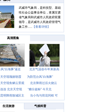
武威市气象局，是科技型、基础
性社会公益事业单位，隶属甘肃
省气象局和武威市人民政府双重
领导，是武威市人民政府管理气
象工作......
【查看详情】
高清图集
台风“白海豚”逼近
北京气温创今年来新高
京天空现瑰丽朝霞
为防范台风“白海豚”
京天空现鱼鳞云景观
北京降雨过后火烧云
连连 北京天空现
“糖分超标” 今天北
南昆明降雨致城区主
当小鸟与荷花同框 可
生活旅游
气候科普