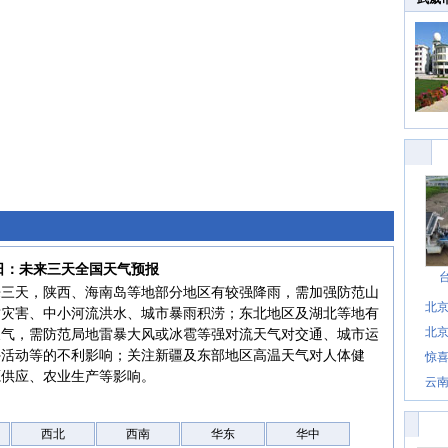
6日：未来三天全国天气预报
来三天，陕西、海南岛等地部分地区有较强降雨，需加强防范山
北
质灾害、中小河流洪水、城市暴雨积涝；东北地区及湖北等地有
北
天气，需防范局地雷暴大风或冰雹等强对流天气对交通、城市运
外活动等的不利影响；关注新疆及东部地区高温天气对人体健
惊
惊喜
源供应、农业生产等影响。
云
西北
西南
华东
华中