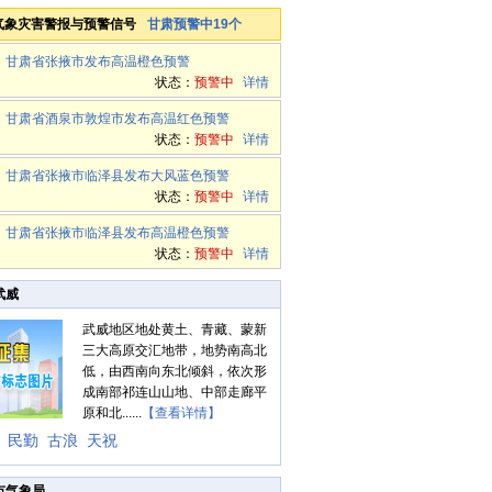
气象灾害警报与预警信号
甘肃预警中19个
甘肃省张掖市发布高温橙色预警
状态：
预警中
详情
甘肃省酒泉市敦煌市发布高温红色预警
状态：
预警中
详情
甘肃省张掖市临泽县发布大风蓝色预警
状态：
预警中
详情
甘肃省张掖市临泽县发布高温橙色预警
状态：
预警中
详情
武威
武威地区地处黄土、青藏、蒙新
三大高原交汇地带，地势南高北
低，由西南向东北倾斜，依次形
成南部祁连山山地、中部走廊平
原和北......
【查看详情】
民勤
古浪
天祝
市气象局