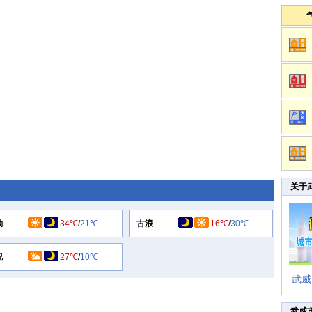
关于
勤
34℃
/
21℃
古浪
16℃
/
30℃
祝
27℃
/
10℃
武威
武威