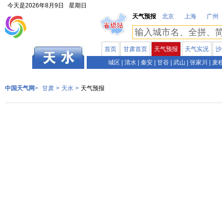
今天是
2026年8月9日
星期日
天气预报
北京
上海
广州
首页
甘肃首页
天气预报
天气实况
沙
甘肃
城区
|
清水
|
秦安
|
甘谷
|
武山
|
张家川
|
麦
中国天气网
>
甘肃
>
天水
>
天气预报