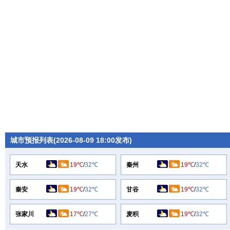
城市预报列表(2026-08-09 18:00发布)
天水
19℃
/
32℃
秦州
19℃
/
32℃
秦安
19℃
/
32℃
甘谷
19℃
/
32℃
张家川
17℃
/
27℃
麦积
19℃
/
32℃