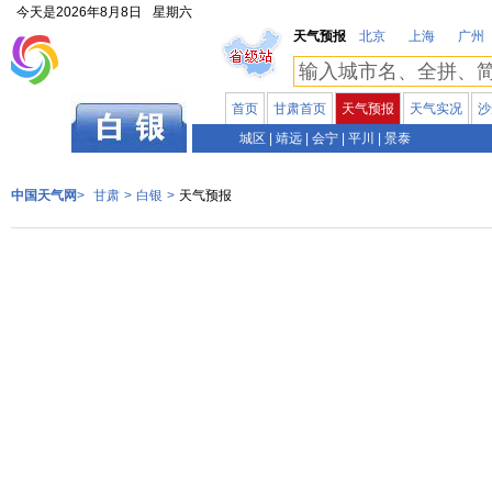
今天是
2026年8月8日
星期六
天气预报
北京
上海
广州
首页
甘肃首页
天气预报
天气实况
沙
甘肃
城区
|
靖远
|
会宁
|
平川
|
景泰
中国天气网
>
甘肃
>
白银
>
天气预报