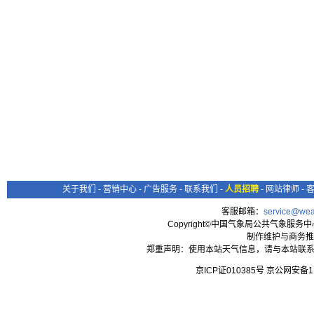
关于我们
-
营销中心
-
广告服务
-
联系我们
-
人员招聘
-
网站律师
-
客服邮箱：
service@wea
Copyright©中国气象局公共气象服务中心 All
制作维护与商务推
郑重声明：使用本站天气信息，请与本站联系
京ICP证010385号 京公网安备1