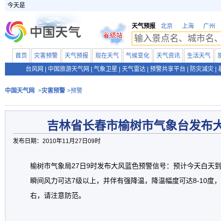
今天是
天气预报
北京
上海
广州
首页
灾害预警
天气预报
现在天气
气候变化
天气资讯
生活天气
台风网
|
中国旅游天气网
|
气象卫星
|
天气雷达
|
预警共享平台
|
防灾减灾
|
中国天气网
>
灾害预警
>预警
吉林省长春市榆树市气象台发布
发布日期：2010年11月27日09时
榆树市气象局27日9时发布大风蓝色预警信号：预计今天白天到
瞬间风力可达7级以上，并伴有强降温，降温幅度可达8-10度，
右，请注意防范。