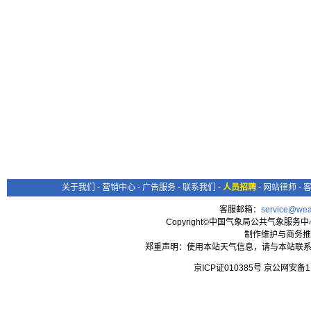
关于我们
-
营销中心
-
广告服务
-
联系我们
-
人员招聘
-
网站律师
-
客服邮箱：
service@wea
Copyright©中国气象局公共气象服务中心 All
制作维护与商务推
郑重声明：使用本站天气信息，请与本站联系
京ICP证010385号 京公网安备1