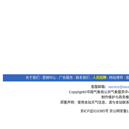
关于我们
-
营销中心
-
广告服务
-
联系我们
-
人员招聘
-
网站律师
-
客服邮箱：
service@wea
Copyright©中国气象局公共气象服务中心 All
制作维护与商务推
郑重声明：使用本站天气信息，请与本站联系
京ICP证010385号 京公网安备1