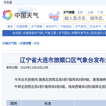
今天是
天气预报
北京
上海
广州
首页
灾害预警
天气预报
现在天气
气候变化
天气资讯
生活天气
台风网
|
中国旅游天气网
|
气象卫星
|
天气雷达
|
预警共享平台
|
防灾减灾
|
中国天气网
>
灾害预警
>预警
辽宁省大连市旅顺口区气象台发布
发布日期：2010年11月24日12时
今天白天到夜间:渤海北到西北风6到7级阵风8到9级，渤海海
午转北到西北风6到7级阵风8到9级，陆地西南风4到5级转北到
图例
标准