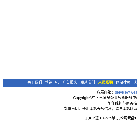
关于我们
-
营销中心
-
广告服务
-
联系我们
-
人员招聘
-
网站律师
-
客服邮箱：
service@wea
Copyright©中国气象局公共气象服务中心 All
制作维护与商务推
郑重声明：使用本站天气信息，请与本站联系
京ICP证010385号 京公网安备1