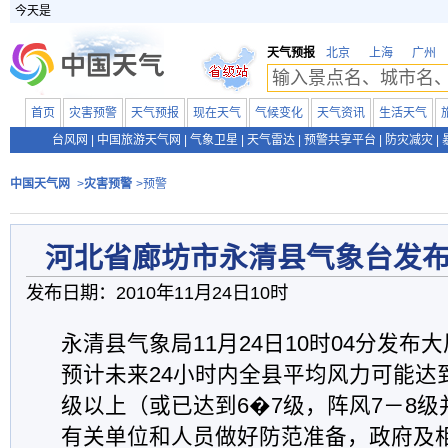
今天是
天气预报
北京
上海
广州
首页
灾害预警
天气预报
现在天气
气候变化
天气资讯
生活天气
台风网
|
中国旅游天气网
|
气象卫星
|
天气雷达
|
预警共享平台
|
防灾减灾
|
中国天气网
>
灾害预警
>预警
河北省廊坊市永清县气象台发
发布日期：2010年11月24日10时
永清县气象局11月24日10时04分发布
预计未来24小时内全县平均风力可能达
级以上（或已达到6�7级，阵风7－8
有关单位和人员做好防范准备，政府及