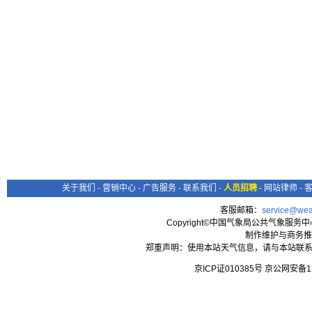
关于我们
-
营销中心
-
广告服务
-
联系我们
-
人员招聘
-
网站律师
-
客服邮箱：
service@wea
Copyright©中国气象局公共气象服务中心 All
制作维护与商务推
郑重声明：使用本站天气信息，请与本站联系
京ICP证010385号 京公网安备1