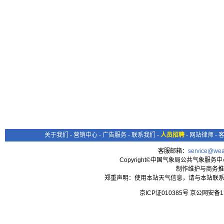
关于我们
-
营销中心
-
广告服务
-
联系我们
-
人员招聘
-
网站律师
-
客服邮箱：
service@wea
Copyright©中国气象局公共气象服务中心 All
制作维护与商务推
郑重声明：使用本站天气信息，请与本站联系
京ICP证010385号 京公网安备1