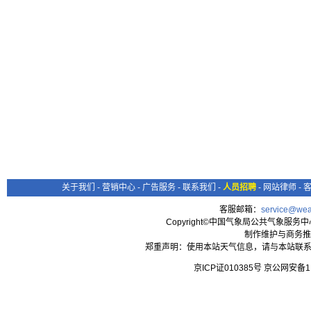
关于我们
-
营销中心
-
广告服务
-
联系我们
-
人员招聘
-
网站律师
-
客服邮箱：
service@wea
Copyright©中国气象局公共气象服务中心 All
制作维护与商务推
郑重声明：使用本站天气信息，请与本站联系
京ICP证010385号 京公网安备1