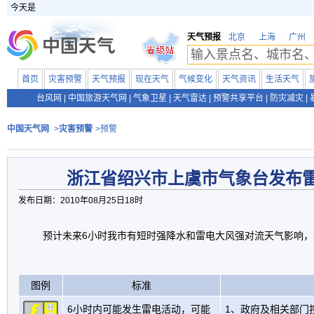
今天是
天气预报
北京
上海
广州
首页
灾害预警
天气预报
现在天气
气候变化
天气资讯
生活天气
台风网
|
中国旅游天气网
|
气象卫星
|
天气雷达
|
预警共享平台
|
防灾减灾
|
中国天气网
>
灾害预警
>预警
浙江省绍兴市上虞市气象台发布
发布日期：2010年08月25日18时
预计未来6小时我市有短时强降水和雷电大风强对流天气影响
图例
标准
6小时内可能发生雷电活动，可能
1、政府及相关部门