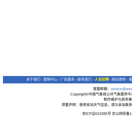
关于我们
-
营销中心
-
广告服务
-
联系我们
-
人员招聘
-
网站律师
-
客服邮箱：
service@wea
Copyright©中国气象局公共气象服务中心 All
制作维护与商务推
郑重声明：使用本站天气信息，请与本站联系
京ICP证010385号 京公网安备1