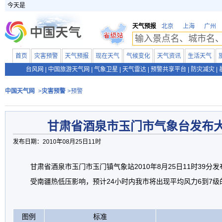
今天是
天气预报
北京
上海
广州
首页
灾害预警
天气预报
现在天气
气候变化
天气资讯
生活天气
台风网
|
中国旅游天气网
|
气象卫星
|
天气雷达
|
预警共享平台
|
防灾减灾
|
中国天气网
>
灾害预警
>预警
甘肃省酒泉市玉门市气象台发布
发布日期：2010年08月25日11时
甘肃省酒泉市玉门市玉门镇气象站2010年8月25日11时39
受南疆热低压影响，预计24小时内我市将出现平均风力6到7级
图例
标准