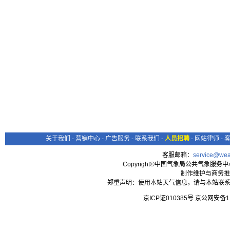
关于我们
-
营销中心
-
广告服务
-
联系我们
-
人员招聘
-
网站律师
-
客服邮箱：
service@wea
Copyright©中国气象局公共气象服务中心 All
制作维护与商务推
郑重声明：使用本站天气信息，请与本站联系
京ICP证010385号 京公网安备1