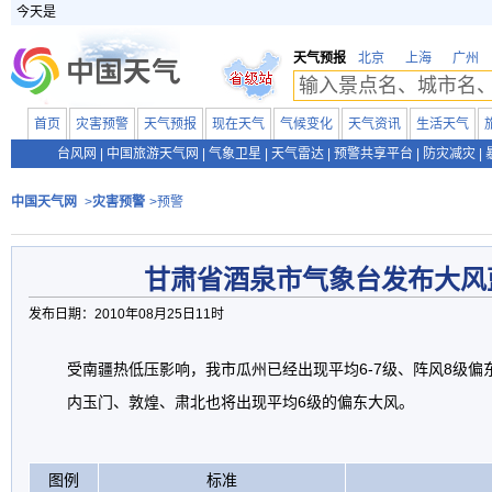
今天是
天气预报
北京
上海
广州
首页
灾害预警
天气预报
现在天气
气候变化
天气资讯
生活天气
台风网
|
中国旅游天气网
|
气象卫星
|
天气雷达
|
预警共享平台
|
防灾减灾
|
中国天气网
>
灾害预警
>预警
甘肃省酒泉市气象台发布大风
发布日期：2010年08月25日11时
受南疆热低压影响，我市瓜州已经出现平均6-7级、阵风8级偏
内玉门、敦煌、肃北也将出现平均6级的偏东大风。
图例
标准