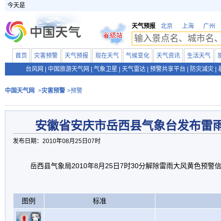
今天是
天气预报
北京
上海
广州
首页
灾害预警
天气预报
现在天气
气候变化
天气资讯
生活天气
台风网
|
中国旅游天气网
|
气象卫星
|
天气雷达
|
预警共享平台
|
防灾减灾
|
中国天气网
>
灾害预警
>预警
安徽省安庆市岳西县气象台发布雷
发布日期：2010年08月25日07时
岳西县气象局2010年8月25日7时30分解除雷雨大风黄色预警
图例
标准