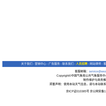
关于我们
-
营销中心
-
广告服务
-
联系我们
-
人员招聘
-
网站律师
-
客服邮箱：
service@wea
Copyright©中国气象局公共气象服务中心 All
制作维护与商务推
郑重声明：使用本站天气信息，请与本站联系
京ICP证010385号 京公网安备1