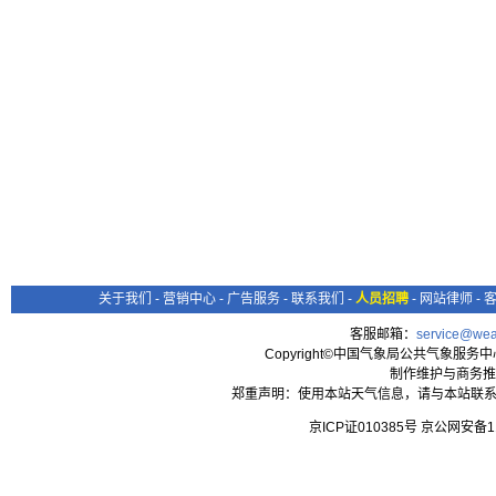
关于我们
-
营销中心
-
广告服务
-
联系我们
-
人员招聘
-
网站律师
-
客服邮箱：
service@wea
Copyright©中国气象局公共气象服务中心 All
制作维护与商务推
郑重声明：使用本站天气信息，请与本站联系
京ICP证010385号 京公网安备1