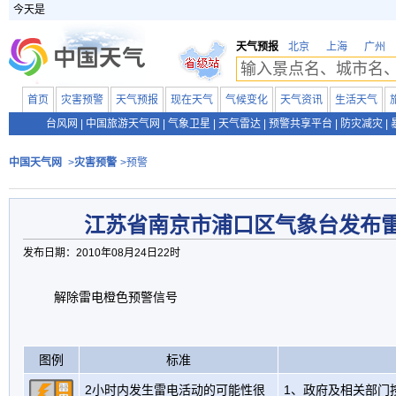
今天是
天气预报
北京
上海
广州
首页
灾害预警
天气预报
现在天气
气候变化
天气资讯
生活天气
台风网
|
中国旅游天气网
|
气象卫星
|
天气雷达
|
预警共享平台
|
防灾减灾
|
中国天气网
>
灾害预警
>预警
江苏省南京市浦口区气象台发布
发布日期：2010年08月24日22时
解除雷电橙色预警信号
图例
标准
2小时内发生雷电活动的可能性很
1、政府及相关部门