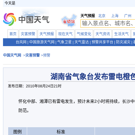
今天是
天气预报
北京
上海
广州
首页
灾害预警
天气预报
现在天气
气候变化
天气资讯
生活天气
台风网
|
中国旅游天气网
|
气象卫星
|
天气雷达
|
预警共享平台
|
防灾减灾
|
中国天气网
>
灾害预警
>预警
湖南省气象台发布雷电橙
发布日期：2010年08月24日21时
怀化中部、湘潭已有雷电发生，预计未来2小时将持续，长沙
防范。
图例
标准