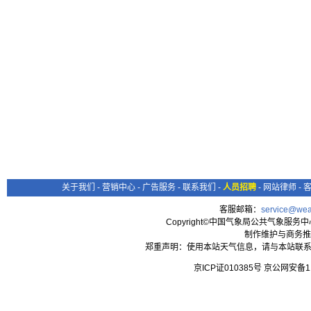
关于我们
-
营销中心
-
广告服务
-
联系我们
-
人员招聘
-
网站律师
-
客服邮箱：
service@wea
Copyright©中国气象局公共气象服务中心 All
制作维护与商务推
郑重声明：使用本站天气信息，请与本站联系
京ICP证010385号 京公网安备1