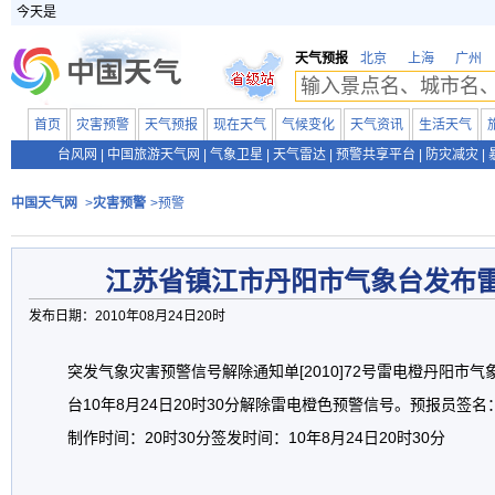
今天是
天气预报
北京
上海
广州
首页
灾害预警
天气预报
现在天气
气候变化
天气资讯
生活天气
台风网
|
中国旅游天气网
|
气象卫星
|
天气雷达
|
预警共享平台
|
防灾减灾
|
中国天气网
>
灾害预警
>预警
江苏省镇江市丹阳市气象台发布
发布日期：2010年08月24日20时
突发气象灾害预警信号解除通知单[2010]72号雷电橙丹阳市气
台10年8月24日20时30分解除雷电橙色预警信号。预报员签
制作时间：20时30分签发时间：10年8月24日20时30分