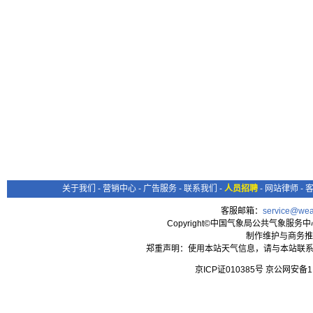
关于我们
-
营销中心
-
广告服务
-
联系我们
-
人员招聘
-
网站律师
-
客服邮箱：
service@wea
Copyright©中国气象局公共气象服务中心 All
制作维护与商务推
郑重声明：使用本站天气信息，请与本站联系
京ICP证010385号 京公网安备1