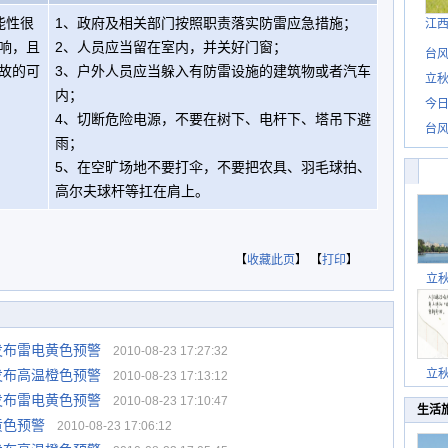
能性很
1、政府及相关部门按照职责落实防雷应急措施；
江
响，且
2、人员应当留在室内，并关好门窗；
台风
故的可
3、户外人员应当躲入有防雷设施的建筑物或者汽车
立秋
内；
今日
4、切断危险电源，不要在树下、电杆下、塔吊下避
台风
雨；
5、在空旷场地不要打伞，不要把农具、羽毛球拍、
高尔夫球杆等扛在肩上。
【
收藏此页
】 【
打印
】
立
发布雷电黄色预警
2010-08-23 17:27:32
发布高温橙色预警
立
2010-08-23 17:13:12
发布雷电黄色预警
2010-08-23 17:10:47
生活
黄色预警
2010-08-23 17:06:12