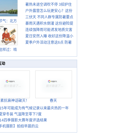
暑热未退空调吹不停 3招护住
先清暑再防燥
户外露营怎么玩更安心？这份
肩颈不酸痛
三伏天 不同人群专属防暑要点
攻略请收好
节气：北方
暴雨天遇积水倒灌 这份避险提
请收好
转凉 南方暑
连续强降雨可能诱发地质灾害
示请收好
热仍盛
夏日安然入睡 收好这份降温小
这些前兆要知道
夏季户外活动注意这6点 防暑
贴士
健身两不误
这样过：啃
秋贴秋膘 庆
丰收迎秋来
互动
胎素抗衰神话破灭！
春天
015年可能成为有气候记录以来最炎热的一年
夏穿冬装 气温降至零下7度
014四季摄影大赛年度评选结果
手机摄影】拍拍早晨的云