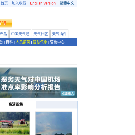
为首页
加入收藏
English Version
繁體中文
产品
中国天气通
天气社区
天气插件
普
|
百科
|
人员招聘
|
智慧气象
|
营销中心
高清图集