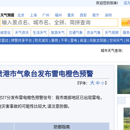
欢迎您的到来!
设
天气预报
北京
上海
广州
福州
重庆
西安
南宁
深圳
气候变化
天气资讯
生活天气
旅游天气
交通气象
农业气象
天气视频
服务
气雷达
|
预警共享平台
|
防灾减灾
|
暴雨
|
干旱
|
雷电
|
高温
|
风能太阳能
|
空间天气
|
科
城市天气查询：
贵港市气象台发布雷电橙色预警
大
中
【字体：
小
】
17时27分发布雷电橙色预警信号：我市南部地区已出现雷电，
电灾害事故的可能性比较大,请注意防御。
防御指南