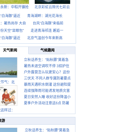
西永新：中稻开镰抢
北京彩虹云隙光七彩云
“白海豚”逼近
青海湖畔：湖光花海长
：暑热尚存 大自
台风“白海豚”来临前
份天空“显眼包”
走进青海祁连 邂逅一
“白海豚”逼近
北京气温创今年来新高
天气新闻
气候趣闻
立秋话养生：“贴秋膘”莫着急
暑热未退空调吹不停 3招护住
先清暑再防燥
户外露营怎么玩更安心？这份
肩颈不酸痛
三伏天 不同人群专属防暑要点
攻略请收好
秋节气：北
暴雨天遇积水倒灌 这份避险提
请收好
连续强降雨可能诱发地质灾害
示请收好
夏日安然入睡 收好这份降温小
这些前兆要知道
夏季户外活动注意这6点 防暑
贴士
健身两不误
秋这样过：
旅游
立秋话养生：“贴秋膘”莫着急