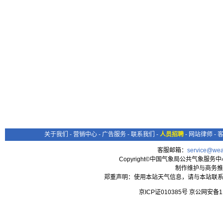
关于我们
-
营销中心
-
广告服务
-
联系我们
-
人员招聘
-
网站律师
-
客服邮箱：
service@wea
Copyright©中国气象局公共气象服务中心 All
制作维护与商务推
郑重声明：使用本站天气信息，请与本站联系
京ICP证010385号 京公网安备1