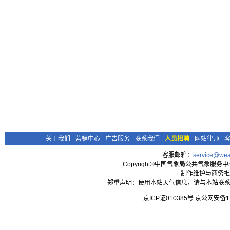
关于我们
-
营销中心
-
广告服务
-
联系我们
-
人员招聘
-
网站律师
-
客服邮箱：
service@wea
Copyright©中国气象局公共气象服务中心 All
制作维护与商务推
郑重声明：使用本站天气信息，请与本站联系
京ICP证010385号 京公网安备1