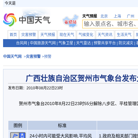
今天是
天气预报
北京
上海
广州
首页
灾害预警
天气预报
现在天气
气候变化
天气资讯
生活天气
台风网
|
中国旅游天气网
|
气象卫星
|
天气雷达
|
预警共享平台
|
防灾减灾
|
中国天气网
>
灾害预警
>预警
广西壮族自治区贺州市气象台发布
发布日期：2010年08月22日23时
贺州市气象台2010年8月22日23时55分解除八步区、平桂管
图例
标准
24小时内可能受大风影响,平均风
1.政府及相关部门