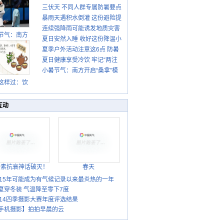
三伏天 不同人群专属防暑要点
暴雨天遇积水倒灌 这份避险提
请收好
连续强降雨可能诱发地质灾害
示请收好
节气：南方
夏日安然入睡 收好这份降温小
这些前兆要知道
盛行防伏旱
夏季户外活动注意这6点 防暑
贴士
雨季陆续开
夏日健康享受冷饮 牢记“两注
启
健身两不误
小暑节气：南方开启“桑拿”模
意一控制”
式 北方陆续进入雨季
这样过：饮
晒伏姜 去除
热保健康
互动
胎素抗衰神话破灭！
春天
015年可能成为有气候记录以来最炎热的一年
夏穿冬装 气温降至零下7度
014四季摄影大赛年度评选结果
手机摄影】拍拍早晨的云