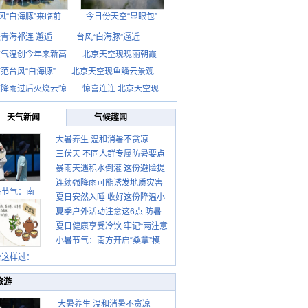
风“白海豚”来临前
今日份天空“显眼包”
青海祁连 邂逅一
台风“白海豚”逼近
京气温创今年来新高
北京天空现瑰丽朝霞
范台风“白海豚”
北京天空现鱼鳞云景观
京降雨过后火烧云惊
惊喜连连 北京天空现
天气新闻
气候趣闻
大暑养生 温和消暑不贪凉
三伏天 不同人群专属防暑要点
暴雨天遇积水倒灌 这份避险提
请收好
连续强降雨可能诱发地质灾害
示请收好
暑节气：南
夏日安然入睡 收好这份降温小
这些前兆要知道
夏季户外活动注意这6点 防暑
贴士
夏日健康享受冷饮 牢记“两注意
健身两不误
小暑节气：南方开启“桑拿”模
一控制”
式 北方陆续进入雨季
暑这样过：
旅游
大暑养生 温和消暑不贪凉