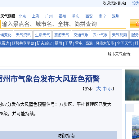
欢迎您的到来!
设
天气预报
北京
上海
广州
福州
重庆
西安
南宁
深圳
气候变化
天气资讯
生活天气
旅游天气
交通气象
农业气象
天气视频
服务
气雷达
|
预警共享平台
|
防灾减灾
|
暴雨
|
干旱
|
雷电
|
高温
|
风能太阳能
|
空间天气
|
科
城市天气查询：
贺州市气象台发布大风蓝色预警
大
中
【字体：
小
】
18时57分发布大风蓝色预警信号：八步区、平桂管理区已受大
?8级，并可能持续。
防御指南