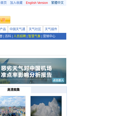
为首页
加入收藏
English Version
繁體中文
产品
中国天气通
天气社区
天气插件
普
|
百科
|
人员招聘
|
智慧气象
|
营销中心
高清图集