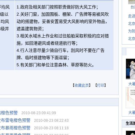
平均风
1.政府及相关部门按照职责做好防大风工作；
台
7级以
2.关好门窗，加固围板、棚架、广告牌等易被风吹
走进
平均风
动的搭建物，妥善安置易受大风影响的室外物品，
北
8级并
遮盖建筑物资；
为防
3.相关水域水上作业和过往船舶采取积极的应对措
北
施，如回港避风或者绕道航行等；
4.行人注意尽量少骑自行车，刮风时不要在广告
牌、临时搭建物等下面逗留；
5.有关部门和单位注意森林、草原等防火。
大
【
收藏此页
】 【
打印
】
温橙色预警
大
2010-08-23 09:41:09
发布雷电橙色预警
2010-08-23 08:22:43
生活
发布暴雨橙色预警
2010-08-23 08:11:18