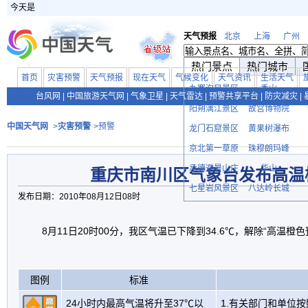
今天是
天气预报
北京
上海
广州
热门景点
热门城市
首页
灾害预警
天气预报
现在天气
气候变化
天气资讯
生活天气
九寨沟风景区
香山
台风网
|
中国旅游天气网
|
气象卫星
|
天气雷达
|
预警共享平台
|
防灾减灾
|
阳朔漓江景区
故宫博物院
中国天气网
>
灾害预警
>预警
龙门石窟景区
黄果树瀑布
京北第一草原
珠穆朗玛峰
承德避暑山庄
华山
重庆市南川区气象台发布高温
七星岩风景区
八达岭长城
发布日期：2010年08月12日08时
8月11日20时00分，我区气温已下降到34.6℃，解除“高温橙
图例
标准
24小时内最高气温将升至37℃以
1.有关部门和单位