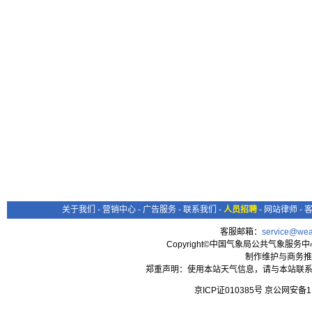
关于我们
-
营销中心
-
广告服务
-
联系我们
-
人员招聘
-
网站律师
-
客服邮箱：
service@wea
Copyright©中国气象局公共气象服务中心 All
制作维护与商务推
郑重声明：使用本站天气信息，请与本站联系
京ICP证010385号 京公网安备1