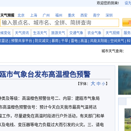
欢迎您的到来!
设
天气预报
北京
上海
广州
福州
重庆
西安
南宁
深圳
气候变化
天气资讯
生活天气
旅游天气
交通气象
农业气象
天气视频
服务
气雷达
|
预警共享平台
|
防灾减灾
|
暴雨
|
干旱
|
雷电
|
高温
|
风能太阳能
|
空间天气
|
科
城市天气查询：
瓯市气象台发布高温橙色预警
大
中
【字体：
小
】
种类及等级：高温橙色预警信号二、内容：建瓯市气象局
继续发布高温橙色预警信号：预计今天白天我市最高气温将达
降温工作，尽量避免在高温时段进行户外活动，有关部门和单
以及电线、变压器等电力负载过大而引发的火灾。三、请电