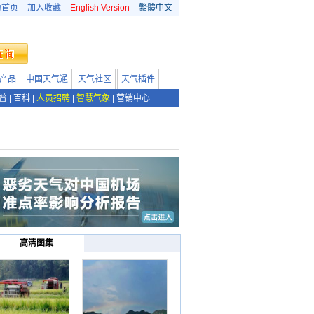
为首页
加入收藏
English Version
繁體中文
产品
中国天气通
天气社区
天气插件
普
|
百科
|
人员招聘
|
智慧气象
|
营销中心
高清图集