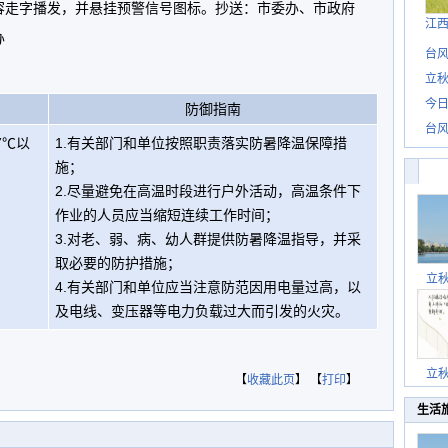
容走字播发，并悬挂预警信号图标。抄送：市委办、市政府
江
办
台风
立秋
今日
防御指南
台风
7℃以
1.有关部门和单位按照职责落实防暑降温保障措
施；
2.尽量避免在高温时段进行户外活动，高温条件下
作业的人员应当缩短连续工作时间；
3.对老、弱、病、幼人群提供防暑降温指导，并采
取必要的防护措施；
立
4.有关部门和单位应当注意防范因用电量过高，以
及电线、变压器等电力负载过大而引发的火灾。
立
【
收藏此页
】 【
打印
】
生活