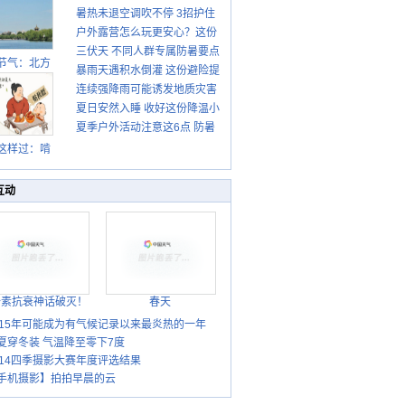
暑热未退空调吹不停 3招护住
先清暑再防燥
户外露营怎么玩更安心？这份
肩颈不酸痛
三伏天 不同人群专属防暑要点
攻略请收好
节气：北方
暴雨天遇积水倒灌 这份避险提
请收好
转凉 南方暑
连续强降雨可能诱发地质灾害
示请收好
热仍盛
夏日安然入睡 收好这份降温小
这些前兆要知道
夏季户外活动注意这6点 防暑
贴士
健身两不误
这样过：啃
秋贴秋膘 庆
丰收迎秋来
互动
胎素抗衰神话破灭！
春天
015年可能成为有气候记录以来最炎热的一年
夏穿冬装 气温降至零下7度
014四季摄影大赛年度评选结果
手机摄影】拍拍早晨的云